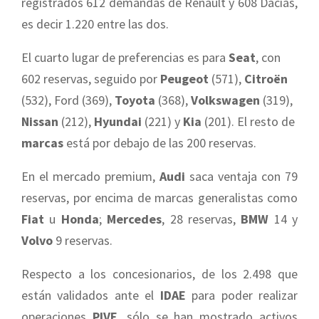
registrados 612 demandas de Renault y 608 Dacias,
es decir 1.220 entre las dos.
El cuarto lugar de preferencias es para
Seat
, con
602 reservas, seguido por
Peugeot
(571),
Citroën
(532), Ford (369),
Toyota
(368),
Volkswagen
(319),
Nissan
(212),
Hyundai
(221) y
Kia
(201). El resto de
marcas
está por debajo de las 200 reservas.
En el mercado premium,
Audi
saca ventaja con 79
reservas, por encima de marcas generalistas como
Fiat
u
Honda
;
Mercedes
, 28 reservas,
BMW
14 y
Volvo
9 reservas.
Respecto a los concesionarios, de los 2.498 que
están validados ante el
IDAE
para poder realizar
operaciones
PIVE
, sólo se han mostrado activos