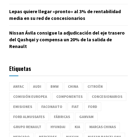
Lepas quiere llegar «pronto» al 3% de rentabilidad
media en su red de concesionarios
Nissan Ávila consigue la adjudicación del eje trasero
del Qashqai y compensa un 20% de la salida de
Renault
Etiquetas
ANFAC
AUDI
BMW
CHINA
CITROËN
COMISIÓN EUROPEA
COMPONENTES
CONCESIONARIOS
EMISIONES
FACONAUTO
FIAT
FORD
FORD ALMUSSAFES
FÁBRICAS
GANVAM
GRUPO RENAULT
HYUNDAI
KIA
MARCAS CHINAS
MERCADO
MERCEDES
NISSAN
NISSAN BARCELONA