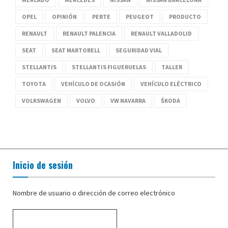
OPEL
OPINIÓN
PERTE
PEUGEOT
PRODUCTO
RENAULT
RENAULT PALENCIA
RENAULT VALLADOLID
SEAT
SEAT MARTORELL
SEGURIDAD VIAL
STELLANTIS
STELLANTIS FIGUERUELAS
TALLER
TOYOTA
VEHÍCULO DE OCASIÓN
VEHÍCULO ELÉCTRICO
VOLKSWAGEN
VOLVO
VW NAVARRA
ŠKODA
Inicio de sesión
Nombre de usuario o dirección de correo electrónico