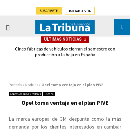
SUSCRÍBETE
INICIAR SESIÓN
PRIMARY
ÚLTIMAS NOTICIAS
MENU
 las
Cinco fábricas de vehículos cierran el semestre con
G
ión
producción a la baja en España
Portada
»
Noticias
»
Opel toma ventaja en el plan PIVE
Concesionarios y talleres
España
Opel toma ventaja en el plan PIVE
La marca europea de GM despunta como la más
demanda por los clientes interesados en cambiar