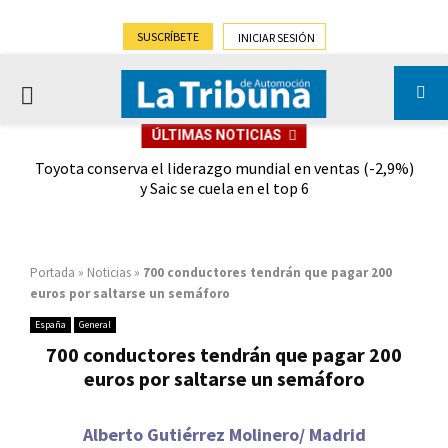
SUSCRÍBETE
INICIAR SESIÓN
PRIMARY
ÚLTIMAS NOTICIAS
MENU
dad
Toyota conserva el liderazgo mundial en ventas (-2,9%)
Gra
y Saic se cuela en el top 6
Portada
»
Noticias
»
700 conductores tendrán que pagar 200
euros por saltarse un semáforo
España
General
700 conductores tendrán que pagar 200
euros por saltarse un semáforo
Alberto Gutiérrez Molinero/ Madrid