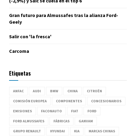
(-2,9%) y Saic se cuela en el top 6
Gran futuro para Almussafes tras la alianza Ford-
Geely
Salir con 'la fresca'
Carcoma
Etiquetas
ANFAC
AUDI
BMW
CHINA
CITROËN
COMISIÓN EUROPEA
COMPONENTES
CONCESIONARIOS
EMISIONES
FACONAUTO
FIAT
FORD
FORD ALMUSSAFES
FÁBRICAS
GANVAM
GRUPO RENAULT
HYUNDAI
KIA
MARCAS CHINAS