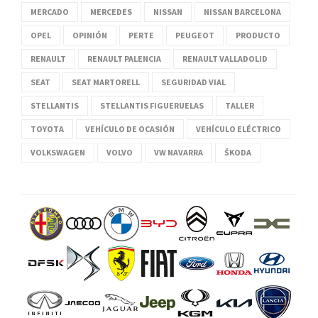
MERCADO
MERCEDES
NISSAN
NISSAN BARCELONA
OPEL
OPINIÓN
PERTE
PEUGEOT
PRODUCTO
RENAULT
RENAULT PALENCIA
RENAULT VALLADOLID
SEAT
SEAT MARTORELL
SEGURIDAD VIAL
STELLANTIS
STELLANTIS FIGUERUELAS
TALLER
TOYOTA
VEHÍCULO DE OCASIÓN
VEHÍCULO ELÉCTRICO
VOLKSWAGEN
VOLVO
VW NAVARRA
ŠKODA