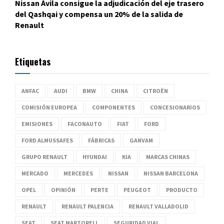
Nissan Ávila consigue la adjudicación del eje trasero
del Qashqai y compensa un 20% de la salida de
Renault
Etiquetas
ANFAC
AUDI
BMW
CHINA
CITROËN
COMISIÓN EUROPEA
COMPONENTES
CONCESIONARIOS
EMISIONES
FACONAUTO
FIAT
FORD
FORD ALMUSSAFES
FÁBRICAS
GANVAM
GRUPO RENAULT
HYUNDAI
KIA
MARCAS CHINAS
MERCADO
MERCEDES
NISSAN
NISSAN BARCELONA
OPEL
OPINIÓN
PERTE
PEUGEOT
PRODUCTO
RENAULT
RENAULT PALENCIA
RENAULT VALLADOLID
SEAT
SEAT MARTORELL
SEGURIDAD VIAL