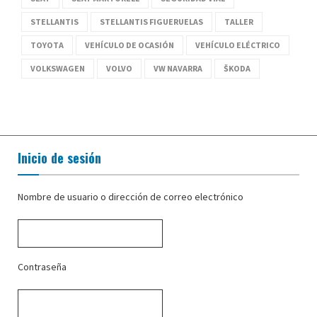
STELLANTIS
STELLANTIS FIGUERUELAS
TALLER
TOYOTA
VEHÍCULO DE OCASIÓN
VEHÍCULO ELÉCTRICO
VOLKSWAGEN
VOLVO
VW NAVARRA
ŠKODA
Inicio de sesión
Nombre de usuario o dirección de correo electrónico
Contraseña