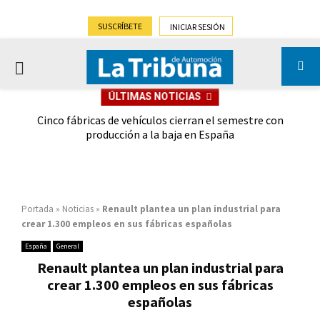
SUSCRÍBETE
INICIAR SESIÓN
PRIMARY
ÚLTIMAS NOTICIAS
MENU
 las
Cinco fábricas de vehículos cierran el semestre con
G
ión
producción a la baja en España
Portada
»
Noticias
»
Renault plantea un plan industrial para
crear 1.300 empleos en sus fábricas españolas
España
General
Renault plantea un plan industrial para
crear 1.300 empleos en sus fábricas
españolas