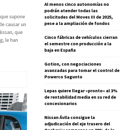
Al menos cinco autonomías no
podrán atender todas las
n que supone
solicitudes del Moves III de 2025,
pese a la ampliación de fondos
de causar un
Nissan, que
Cinco fábricas de vehículos cierran
g, le han
el semestre con producción a la
baja en España
Gotion, con negociaciones
avanzadas para tomar el control de
Powerco Sagunto
Lepas quiere llegar «pronto» al 3%
de rentabilidad media en su red de
concesionarios
Nissan Ávila consigue la
adjudicación del eje trasero del
Qashqai y compensa un 20% de la