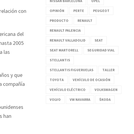
NISSAN BARCELONA
OPEL
relación con
OPINIÓN
PERTE
PEUGEOT
PRODUCTO
RENAULT
RENAULT PALENCIA
ericana del
RENAULT VALLADOLID
SEAT
 hasta 2005
SEAT MARTORELL
SEGURIDAD VIAL
a las
STELLANTIS
STELLANTIS FIGUERUELAS
TALLER
años y que
TOYOTA
VEHÍCULO DE OCASIÓN
a compañía
VEHÍCULO ELÉCTRICO
VOLKSWAGEN
VOLVO
VW NAVARRA
ŠKODA
dounidenses
es han