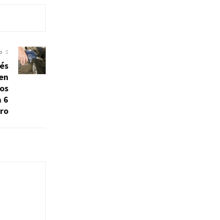
O
cés
en
los
 6
tro