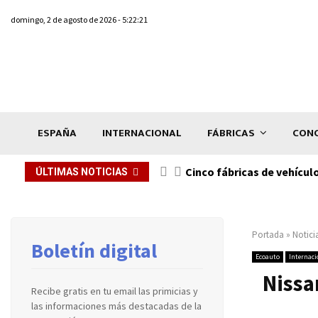
domingo, 2 de agosto de 2026 - 5:22:21
ESPAÑA
INTERNACIONAL
FÁBRICAS
CONC
n de...
Cinco fábricas de vehícul
ÚLTIMAS NOTICIAS
Portada
»
Notici
Boletín digital
Ecoauto
Internaci
Nissa
Recibe gratis en tu email las primicias y
las informaciones más destacadas de la