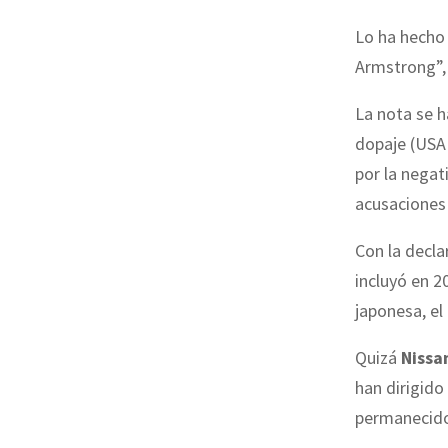
Lo ha hecho 
Armstrong”,
La nota se 
dopaje (USAD
por la negat
acusaciones
Con la decl
incluyó en 2
japonesa, el
Quizá
Nissa
han dirigido
permanecido 