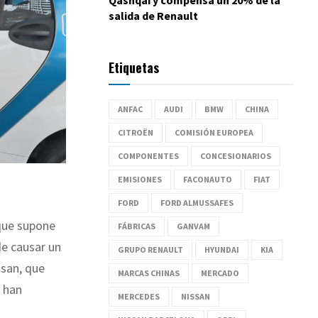
salida de Renault
Etiquetas
ANFAC
AUDI
BMW
CHINA
CITROËN
COMISIÓN EUROPEA
COMPONENTES
CONCESIONARIOS
EMISIONES
FACONAUTO
FIAT
FORD
FORD ALMUSSAFES
 que supone
FÁBRICAS
GANVAM
de causar un
GRUPO RENAULT
HYUNDAI
KIA
ssan, que
MARCAS CHINAS
MERCADO
e han
MERCEDES
NISSAN