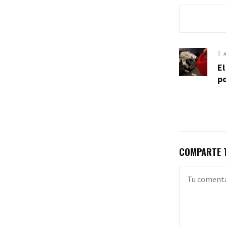
El
po
COMPARTE T