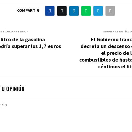
COMPARTIR
ARTÍCULO ANTERIOR
SIGUIENTE ARTÍCUL
 litro de la gasolina
El Gobierno fran
dría superar los 1,7 euros
decreta un descenso 
el precio de 
combustibles de hasta
céntimos el li
U OPINIÓN