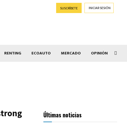
INICIAR SESIÓN
SUSCRÍBETE
RENTING
ECOAUTO
MERCADO
OPINIÓN
Goti
strong
Últimas noticias