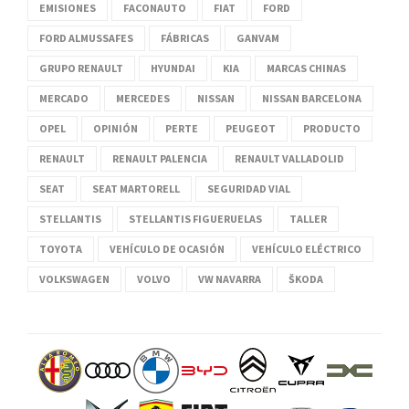
EMISIONES
FACONAUTO
FIAT
FORD
FORD ALMUSSAFES
FÁBRICAS
GANVAM
GRUPO RENAULT
HYUNDAI
KIA
MARCAS CHINAS
MERCADO
MERCEDES
NISSAN
NISSAN BARCELONA
OPEL
OPINIÓN
PERTE
PEUGEOT
PRODUCTO
RENAULT
RENAULT PALENCIA
RENAULT VALLADOLID
SEAT
SEAT MARTORELL
SEGURIDAD VIAL
STELLANTIS
STELLANTIS FIGUERUELAS
TALLER
TOYOTA
VEHÍCULO DE OCASIÓN
VEHÍCULO ELÉCTRICO
VOLKSWAGEN
VOLVO
VW NAVARRA
ŠKODA