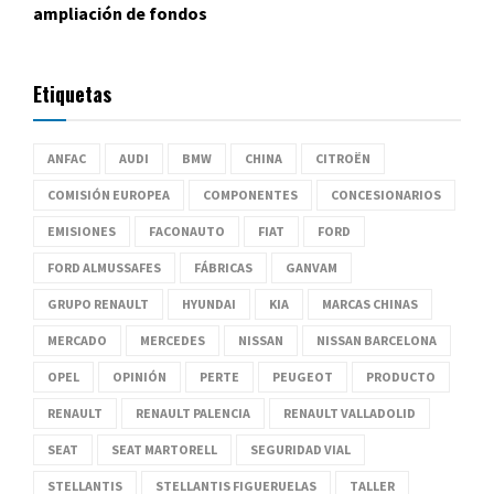
ampliación de fondos
Etiquetas
ANFAC
AUDI
BMW
CHINA
CITROËN
COMISIÓN EUROPEA
COMPONENTES
CONCESIONARIOS
EMISIONES
FACONAUTO
FIAT
FORD
FORD ALMUSSAFES
FÁBRICAS
GANVAM
GRUPO RENAULT
HYUNDAI
KIA
MARCAS CHINAS
MERCADO
MERCEDES
NISSAN
NISSAN BARCELONA
OPEL
OPINIÓN
PERTE
PEUGEOT
PRODUCTO
RENAULT
RENAULT PALENCIA
RENAULT VALLADOLID
SEAT
SEAT MARTORELL
SEGURIDAD VIAL
STELLANTIS
STELLANTIS FIGUERUELAS
TALLER