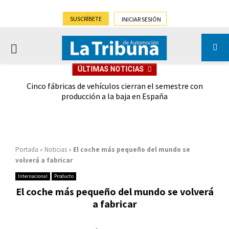
SUSCRÍBETE
INICIAR SESIÓN
PRIMARY
ÚLTIMAS NOTICIAS
MENU
 las
Cinco fábricas de vehículos cierran el semestre con
G
ión
producción a la baja en España
Portada
»
Noticias
»
El coche más pequeño del mundo se
volverá a fabricar
Internacional
Producto
El coche más pequeño del mundo se volverá
a fabricar