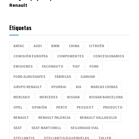
Renault
Etiquetas
ANFAC
AUDI
BMW
CHINA
CITROËN
COMISIÓN EUROPEA
COMPONENTES
CONCESIONARIOS
EMISIONES
FACONAUTO
FIAT
FORD
FORD ALMUSSAFES
FÁBRICAS
GANVAM
GRUPO RENAULT
HYUNDAI
KIA
MARCAS CHINAS
MERCADO
MERCEDES
NISSAN
NISSAN BARCELONA
OPEL
OPINIÓN
PERTE
PEUGEOT
PRODUCTO
RENAULT
RENAULT PALENCIA
RENAULT VALLADOLID
SEAT
SEAT MARTORELL
SEGURIDAD VIAL
STELLANTIS
STELLANTIS FIGUERUELAS
TALLER