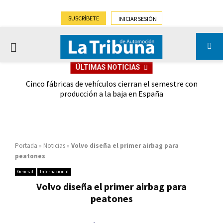
SUSCRÍBETE
INICIAR SESIÓN
PRIMARY
ÚLTIMAS NOTICIAS
MENU
 las
Cinco fábricas de vehículos cierran el semestre con
G
ión
producción a la baja en España
Portada
»
Noticias
»
Volvo diseña el primer airbag para
peatones
General
Internacional
Volvo diseña el primer airbag para
peatones