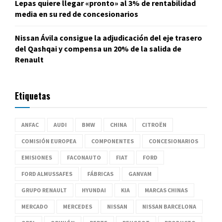
Lepas quiere llegar «pronto» al 3% de rentabilidad
media en su red de concesionarios
Nissan Ávila consigue la adjudicación del eje trasero
del Qashqai y compensa un 20% de la salida de
Renault
Etiquetas
ANFAC
AUDI
BMW
CHINA
CITROËN
COMISIÓN EUROPEA
COMPONENTES
CONCESIONARIOS
EMISIONES
FACONAUTO
FIAT
FORD
FORD ALMUSSAFES
FÁBRICAS
GANVAM
GRUPO RENAULT
HYUNDAI
KIA
MARCAS CHINAS
MERCADO
MERCEDES
NISSAN
NISSAN BARCELONA