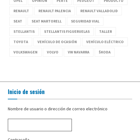
OPEL
OPINIÓN
PERTE
PEUGEOT
PRODUCTO
RENAULT
RENAULT PALENCIA
RENAULT VALLADOLID
SEAT
SEAT MARTORELL
SEGURIDAD VIAL
STELLANTIS
STELLANTIS FIGUERUELAS
TALLER
TOYOTA
VEHÍCULO DE OCASIÓN
VEHÍCULO ELÉCTRICO
VOLKSWAGEN
VOLVO
VW NAVARRA
ŠKODA
Inicio de sesión
Nombre de usuario o dirección de correo electrónico
Contraseña