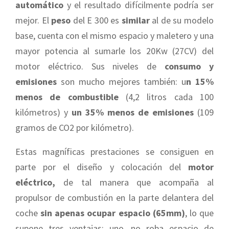
automático
y el resultado difícilmente podría ser
mejor. El
peso
del E 300 es
similar
al de su modelo
base, cuenta con el mismo espacio y maletero y una
mayor potencia al sumarle los 20Kw (27CV) del
motor eléctrico. Sus niveles de
consumo y
emisiones
son mucho mejores también: u
n 15%
menos de combustible
(4,2 litros cada 100
kilómetros) y
un 35% menos de emisiones
(109
gramos de CO2 por kilómetro).
Estas magníficas prestaciones se consiguen en
parte por el diseño y colocación del
motor
eléctrico,
de tal manera que acompaña al
propulsor de combustión en la parte delantera del
coche
sin apenas ocupar espacio (65mm)
, lo que
supone tres ventajas: uno, no roba espacio de