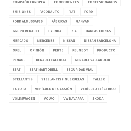
COMISIÓN EUROPEA
COMPONENTES
CONCESIONARIOS
EMISIONES
FACONAUTO
FIAT
FORD
FORD ALMUSSAFES
FÁBRICAS
GANVAM
GRUPO RENAULT
HYUNDAI
KIA
MARCAS CHINAS
MERCADO
MERCEDES
NISSAN
NISSAN BARCELONA
OPEL
OPINIÓN
PERTE
PEUGEOT
PRODUCTO
RENAULT
RENAULT PALENCIA
RENAULT VALLADOLID
SEAT
SEAT MARTORELL
SEGURIDAD VIAL
STELLANTIS
STELLANTIS FIGUERUELAS
TALLER
TOYOTA
VEHÍCULO DE OCASIÓN
VEHÍCULO ELÉCTRICO
VOLKSWAGEN
VOLVO
VW NAVARRA
ŠKODA