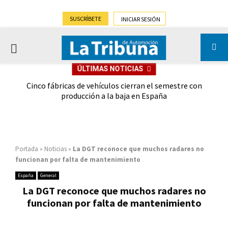
SUSCRÍBETE
INICIAR SESIÓN
PRIMARY
ÚLTIMAS NOTICIAS
MENU
 las
Cinco fábricas de vehículos cierran el semestre con
G
ión
producción a la baja en España
Portada
»
Noticias
»
La DGT reconoce que muchos radares no
funcionan por falta de mantenimiento
España
General
La DGT reconoce que muchos radares no
funcionan por falta de mantenimiento