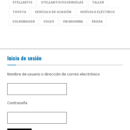
STELLANTIS
STELLANTIS FIGUERUELAS
TALLER
TOYOTA
VEHÍCULO DE OCASIÓN
VEHÍCULO ELÉCTRICO
VOLKSWAGEN
VOLVO
VW NAVARRA
ŠKODA
Inicio de sesión
Nombre de usuario o dirección de correo electrónico
Contraseña