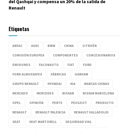
del Qashqai y compensa un 20% de la salida de
Renault
Etiquetas
ANFAC
AUDI
BMW
CHINA
CITROËN
COMISIÓN EUROPEA
COMPONENTES
CONCESIONARIOS
EMISIONES
FACONAUTO
FIAT
FORD
FORD ALMUSSAFES
FÁBRICAS
GANVAM
GRUPO RENAULT
HYUNDAI
KIA
MARCAS CHINAS
MERCADO
MERCEDES
NISSAN
NISSAN BARCELONA
OPEL
OPINIÓN
PERTE
PEUGEOT
PRODUCTO
RENAULT
RENAULT PALENCIA
RENAULT VALLADOLID
SEAT
SEAT MARTORELL
SEGURIDAD VIAL