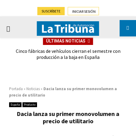
SUSCRÍBETE
INICIAR SESIÓN
PRIMARY
ÚLTIMAS NOTICIAS
MENU
 las
Cinco fábricas de vehículos cierran el semestre con
G
ión
producción a la baja en España
Portada
»
Noticias
»
Dacia lanza su primer monovolumen a
precio de utilitario
España
Producto
Dacia lanza su primer monovolumen a
precio de utilitario