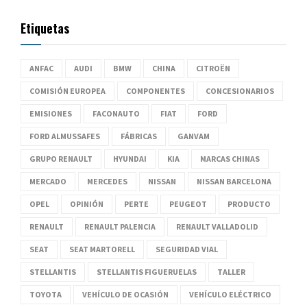
Etiquetas
ANFAC
AUDI
BMW
CHINA
CITROËN
COMISIÓN EUROPEA
COMPONENTES
CONCESIONARIOS
EMISIONES
FACONAUTO
FIAT
FORD
FORD ALMUSSAFES
FÁBRICAS
GANVAM
GRUPO RENAULT
HYUNDAI
KIA
MARCAS CHINAS
MERCADO
MERCEDES
NISSAN
NISSAN BARCELONA
OPEL
OPINIÓN
PERTE
PEUGEOT
PRODUCTO
RENAULT
RENAULT PALENCIA
RENAULT VALLADOLID
SEAT
SEAT MARTORELL
SEGURIDAD VIAL
STELLANTIS
STELLANTIS FIGUERUELAS
TALLER
TOYOTA
VEHÍCULO DE OCASIÓN
VEHÍCULO ELÉCTRICO