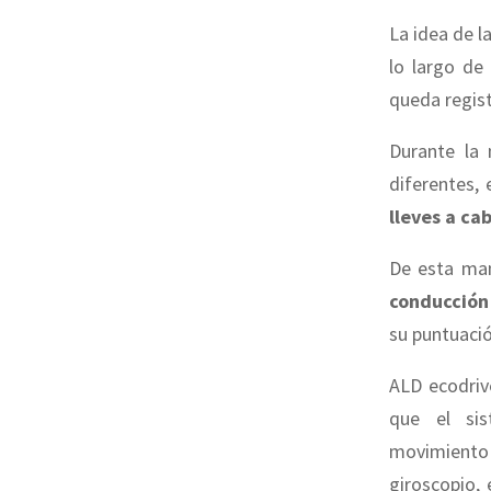
La idea de l
lo largo de 
queda regist
Durante la 
diferentes, e
lleves a ca
De esta man
conducción
su puntuació
ALD ecodri
que el sis
movimiento
giroscopio, 