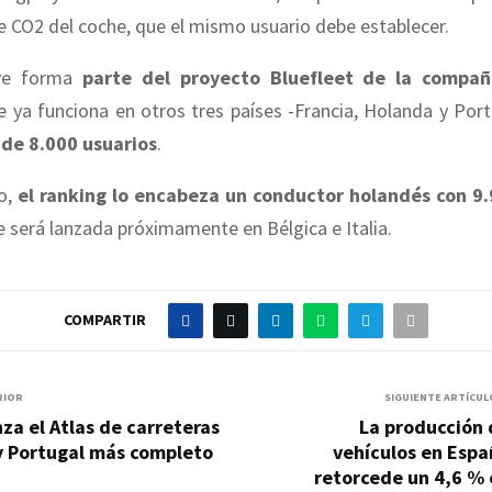
 CO2 del coche, que el mismo usuario debe establecer.
ive forma
parte del proyecto Bluefleet de la compañ
ue ya funciona en otros tres países -Francia, Holanda y Por
de 8.000 usuarios
.
o,
el ranking lo encabeza un conductor holandés con 9.
 será lanzada próximamente en Bélgica e Italia.
COMPARTIR
RIOR
SIGUIENTE ARTÍCUL
nza el Atlas de carreteras
La producción 
y Portugal más completo
vehículos en Espa
retorcede un 4,6 % 