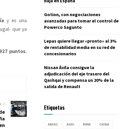
baja en España
Gotion, con negociaciones
ía
y es una
avanzadas para tomar el control de
Powerco Sagunto
tugal- que ya
Lepas quiere llegar «pronto» al 3%
de rentabilidad media en su red de
927 puntos.
concesionarios
Nissan Ávila consigue la
adjudicación del eje trasero del
Qashqai y compensa un 20% de la
salida de Renault
O
Etiquetas
de
ña
en
ANFAC
AUDI
BMW
CHINA