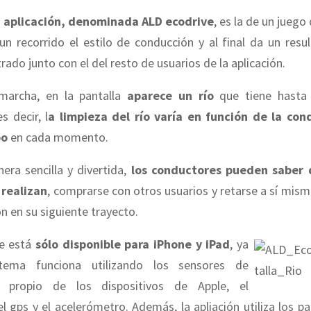
a
aplicación, denominada ALD ecodrive
, es la de un juego
un recorrido el estilo de conducción y al final da un res
rado junto con el del resto de usuarios de la aplicación.
marcha, en la pantalla
aparece un río
que tiene hasta 
s decir, l
a limpieza del río varía en función de la co
bo
en cada momento.
era sencilla y divertida,
los conductores pueden saber 
 realizan
, comprarse con otros usuarios y retarse a sí mis
n en su siguiente trayecto.
ve está
sólo disponible para iPhone y iPad
, ya
tema funciona utilizando los sensores de
 propio de los dispositivos de Apple, el
el gps y el acelerómetro. Además, la apliación utiliza los 