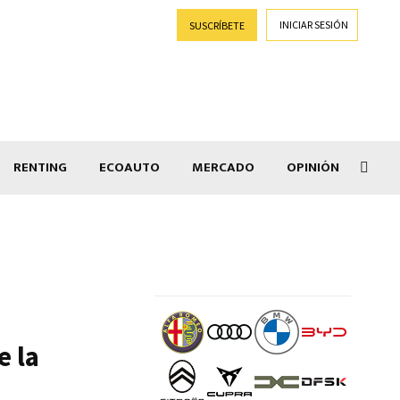
INICIAR SESIÓN
SUSCRÍBETE
RENTING
ECOAUTO
MERCADO
OPINIÓN
Goti
e la