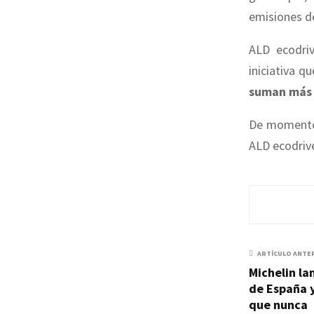
emisiones de
ALD ecodr
iniciativa q
suman más 
De moment
ALD ecodrive
ARTÍCULO ANTE
Michelin la
de España 
que nunca