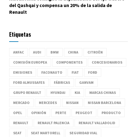
del Qashqai y compensa un 20% de la salida de
Renault
Etiquetas
ANFAC
AUDI
BMW
CHINA
CITROËN
COMISIÓN EUROPEA
COMPONENTES
CONCESIONARIOS
EMISIONES
FACONAUTO
FIAT
FORD
FORD ALMUSSAFES
FÁBRICAS
GANVAM
GRUPO RENAULT
HYUNDAI
KIA
MARCAS CHINAS
MERCADO
MERCEDES
NISSAN
NISSAN BARCELONA
OPEL
OPINIÓN
PERTE
PEUGEOT
PRODUCTO
RENAULT
RENAULT PALENCIA
RENAULT VALLADOLID
SEAT
SEAT MARTORELL
SEGURIDAD VIAL