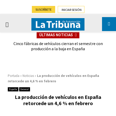
SUSCRÍBETE
INICIAR SESIÓN
PRIMARY
ÚLTIMAS NOTICIAS
MENU
 las
Cinco fábricas de vehículos cierran el semestre con
G
ión
producción a la baja en España
Portada
»
Noticias
»
La producción de vehículos en España
retorcede un 4,6 % en febrero
España
General
La producción de vehículos en España
retorcede un 4,6 % en febrero