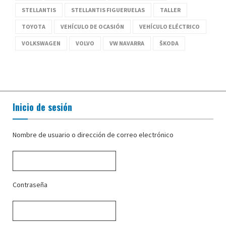
STELLANTIS
STELLANTIS FIGUERUELAS
TALLER
TOYOTA
VEHÍCULO DE OCASIÓN
VEHÍCULO ELÉCTRICO
VOLKSWAGEN
VOLVO
VW NAVARRA
ŠKODA
Inicio de sesión
Nombre de usuario o dirección de correo electrónico
Contraseña