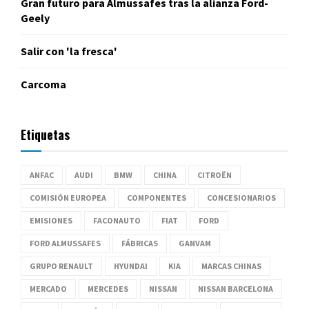
Gran futuro para Almussafes tras la alianza Ford-
Geely
Salir con 'la fresca'
Carcoma
Etiquetas
ANFAC
AUDI
BMW
CHINA
CITROËN
COMISIÓN EUROPEA
COMPONENTES
CONCESIONARIOS
EMISIONES
FACONAUTO
FIAT
FORD
FORD ALMUSSAFES
FÁBRICAS
GANVAM
GRUPO RENAULT
HYUNDAI
KIA
MARCAS CHINAS
MERCADO
MERCEDES
NISSAN
NISSAN BARCELONA