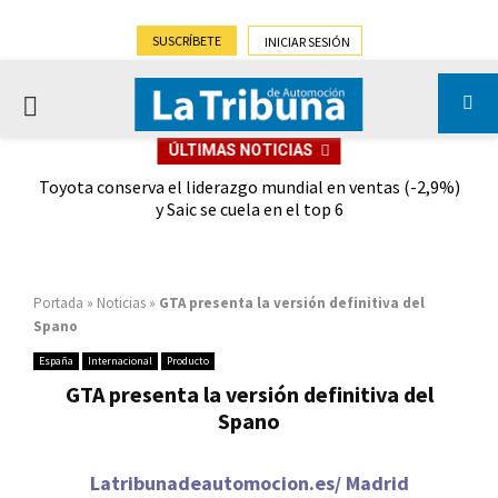
SUSCRÍBETE
INICIAR SESIÓN
PRIMARY
ÚLTIMAS NOTICIAS
MENU
dad
Toyota conserva el liderazgo mundial en ventas (-2,9%)
Gra
y Saic se cuela en el top 6
Portada
»
Noticias
»
GTA presenta la versión definitiva del
Spano
España
Internacional
Producto
GTA presenta la versión definitiva del
Spano
Latribunadeautomocion.es/ Madrid