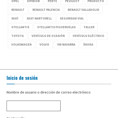
OPEL
OPINIÓN
PERTE
PEUGEOT
PRODUCTO
RENAULT
RENAULT PALENCIA
RENAULT VALLADOLID
SEAT
SEAT MARTORELL
SEGURIDAD VIAL
STELLANTIS
STELLANTIS FIGUERUELAS
TALLER
TOYOTA
VEHÍCULO DE OCASIÓN
VEHÍCULO ELÉCTRICO
VOLKSWAGEN
VOLVO
VW NAVARRA
ŠKODA
Inicio de sesión
Nombre de usuario o dirección de correo electrónico