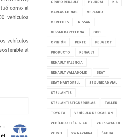
GRUPO RENAULT
HYUNDAI
KIA
situó como el
MARCAS CHINAS
MERCADO
00 vehículos
MERCEDES
NISSAN
NISSAN BARCELONA
OPEL
os vehículos
OPINIÓN
PERTE
PEUGEOT
sostenible al
PRODUCTO
RENAULT
RENAULT PALENCIA
RENAULT VALLADOLID
SEAT
SEAT MARTORELL
SEGURIDAD VIAL
STELLANTIS
STELLANTIS FIGUERUELAS
TALLER
TOYOTA
VEHÍCULO DE OCASIÓN
VEHÍCULO ELÉCTRICO
VOLKSWAGEN
O
VOLVO
VW NAVARRA
ŠKODA
 el