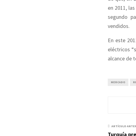
en 2011, las
segundo paí
vendidos.
En este 201
eléctricos “
alcance de to
MERCADO
R
ARTÍCULO ANTE
Turquía pre