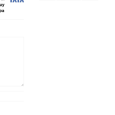
uy
pa