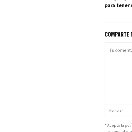
para tener 
COMPARTE T
* Acepto la pol
Los comentario