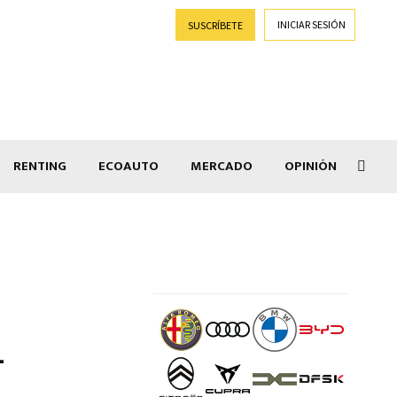
INICIAR SESIÓN
SUSCRÍBETE
RENTING
ECOAUTO
MERCADO
OPINIÓN
Salir
1