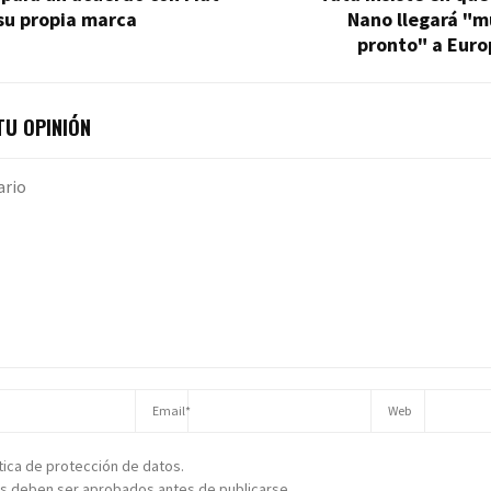
su propia marca
Nano llegará "m
pronto" a Euro
U OPINIÓN
ítica de protección de datos.
s deben ser aprobados antes de publicarse.