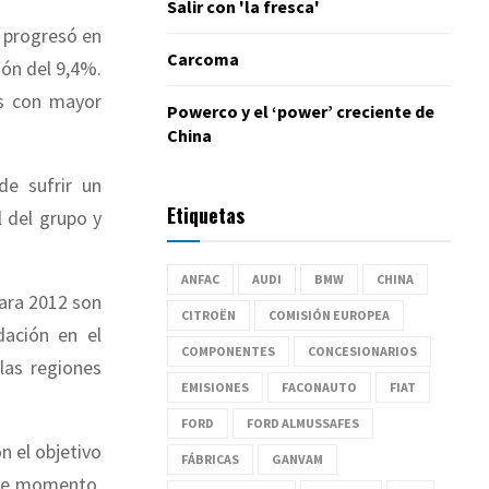
Salir con 'la fresca'
o progresó en
Carcoma
ón del 9,4%.
es con mayor
Powerco y el ‘power’ creciente de
China
de sufrir un
Etiquetas
 del grupo y
ANFAC
AUDI
BMW
CHINA
para 2012 son
CITROËN
COMISIÓN EUROPEA
dación en el
COMPONENTES
CONCESIONARIOS
las regiones
EMISIONES
FACONAUTO
FIAT
FORD
FORD ALMUSSAFES
on el objetivo
FÁBRICAS
GANVAM
 De momento,