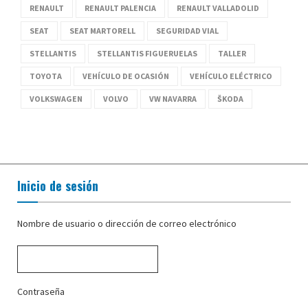
RENAULT
RENAULT PALENCIA
RENAULT VALLADOLID
SEAT
SEAT MARTORELL
SEGURIDAD VIAL
STELLANTIS
STELLANTIS FIGUERUELAS
TALLER
TOYOTA
VEHÍCULO DE OCASIÓN
VEHÍCULO ELÉCTRICO
VOLKSWAGEN
VOLVO
VW NAVARRA
ŠKODA
Inicio de sesión
Nombre de usuario o dirección de correo electrónico
Contraseña