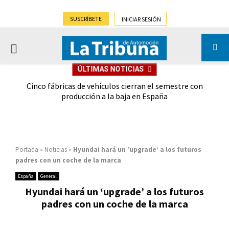
SUSCRÍBETE
INICIAR SESIÓN
PRIMARY
ÚLTIMAS NOTICIAS
MENU
 las
Cinco fábricas de vehículos cierran el semestre con
G
ión
producción a la baja en España
Portada
»
Noticias
»
Hyundai hará un ‘upgrade’ a los futuros
padres con un coche de la marca
España
General
Hyundai hará un ‘upgrade’ a los futuros
padres con un coche de la marca