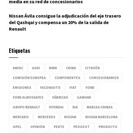
media en su red de concesionarios
Nissan Ávila consigue la adjudicación del eje trasero
del Qashqai y compensa un 20% de la salida de
Renault
Etiquetas
ANFAC
AUDI
BMW
CHINA
CITROËN
COMISIÓN EUROPEA
COMPONENTES
CONCESIONARIOS
EMISIONES
FACONAUTO
FIAT
FORD
FORD ALMUSSAFES
FÁBRICAS
GANVAM
GRUPO RENAULT
HYUNDAI
KIA
MARCAS CHINAS
MERCADO
MERCEDES
NISSAN
NISSAN BARCELONA
OPEL
OPINIÓN
PERTE
PEUGEOT
PRODUCTO