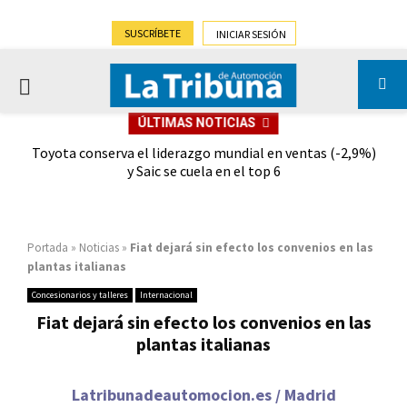
SUSCRÍBETE
INICIAR SESIÓN
PRIMARY
ÚLTIMAS NOTICIAS
MENU
dad
Toyota conserva el liderazgo mundial en ventas (-2,9%)
Gra
y Saic se cuela en el top 6
Portada
»
Noticias
»
Fiat dejará sin efecto los convenios en las
plantas italianas
Concesionarios y talleres
Internacional
Fiat dejará sin efecto los convenios en las
plantas italianas
Latribunadeautomocion.es / Madrid