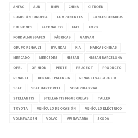
ANFAC
AUDI
BMW
CHINA
CITROËN
COMISIÓN EUROPEA
COMPONENTES
CONCESIONARIOS
EMISIONES
FACONAUTO
FIAT
FORD
FORD ALMUSSAFES
FÁBRICAS
GANVAM
GRUPO RENAULT
HYUNDAI
KIA
MARCAS CHINAS
MERCADO
MERCEDES
NISSAN
NISSAN BARCELONA
OPEL
OPINIÓN
PERTE
PEUGEOT
PRODUCTO
RENAULT
RENAULT PALENCIA
RENAULT VALLADOLID
SEAT
SEAT MARTORELL
SEGURIDAD VIAL
STELLANTIS
STELLANTIS FIGUERUELAS
TALLER
TOYOTA
VEHÍCULO DE OCASIÓN
VEHÍCULO ELÉCTRICO
VOLKSWAGEN
VOLVO
VW NAVARRA
ŠKODA