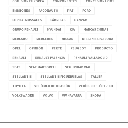
COMISIÓN EUROPEA
COMPONENTES
CONCESIONARIOS
EMISIONES
FACONAUTO
FIAT
FORD
FORD ALMUSSAFES
FÁBRICAS
GANVAM
GRUPO RENAULT
HYUNDAI
KIA
MARCAS CHINAS
MERCADO
MERCEDES
NISSAN
NISSAN BARCELONA
OPEL
OPINIÓN
PERTE
PEUGEOT
PRODUCTO
RENAULT
RENAULT PALENCIA
RENAULT VALLADOLID
SEAT
SEAT MARTORELL
SEGURIDAD VIAL
STELLANTIS
STELLANTIS FIGUERUELAS
TALLER
TOYOTA
VEHÍCULO DE OCASIÓN
VEHÍCULO ELÉCTRICO
VOLKSWAGEN
VOLVO
VW NAVARRA
ŠKODA