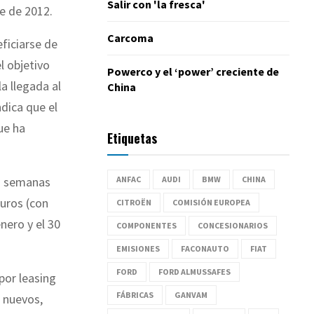
Salir con 'la fresca'
e de 2012.
Carcoma
ficiarse de
l objetivo
Powerco y el ‘power’ creciente de
a llegada al
China
dica que el
ue ha
Etiquetas
ANFAC
AUDI
BMW
CHINA
os semanas
euros (con
CITROËN
COMISIÓN EUROPEA
nero y el 30
COMPONENTES
CONCESIONARIOS
EMISIONES
FACONAUTO
FIAT
FORD
FORD ALMUSSAFES
por leasing
FÁBRICAS
GANVAM
s nuevos,