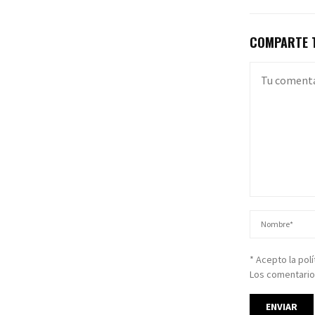
COMPARTE T
* Acepto la pol
Los comentario