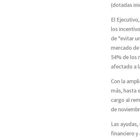
(dotadas ini
El Ejecutivo
los incentiv
de “evitar u
mercado de 
54% de los m
afectado a 
Con la ampli
más, hasta e
cargo al rem
de noviembr
Las ayudas, 
financiero y