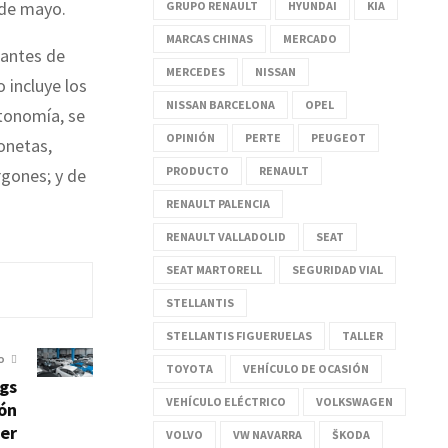
 de mayo.
GRUPO RENAULT
HYUNDAI
KIA
MARCAS CHINAS
MERCADO
 antes de
MERCEDES
NISSAN
 incluye los
NISSAN BARCELONA
OPEL
tonomía, se
OPINIÓN
PERTE
PEUGEOT
onetas,
PRODUCTO
RENAULT
rgones; y de
RENAULT PALENCIA
RENAULT VALLADOLID
SEAT
SEAT MARTORELL
SEGURIDAD VIAL
STELLANTIS
STELLANTIS FIGUERUELAS
TALLER
O
TOYOTA
VEHÍCULO DE OCASIÓN
ngs
VEHÍCULO ELÉCTRICO
VOLKSWAGEN
ión
ter
VOLVO
VW NAVARRA
ŠKODA