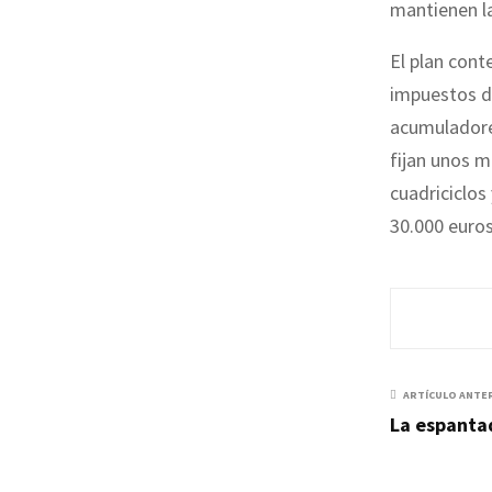
mantienen l
El plan cont
impuestos de
acumuladores
fijan unos m
cuadriciclos
30.000 euros
ARTÍCULO ANTE
La espanta