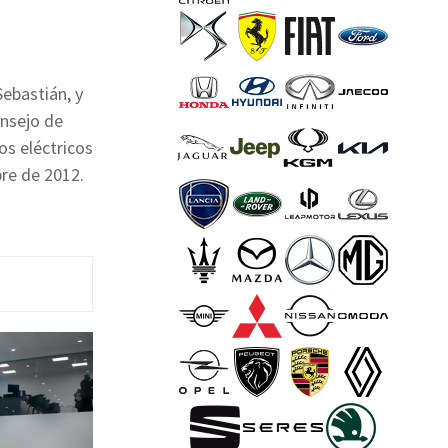
Sebastián, y
onsejo de
os eléctricos
bre de 2012.