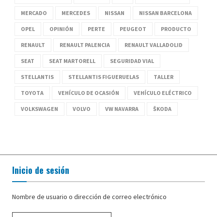
MERCADO
MERCEDES
NISSAN
NISSAN BARCELONA
OPEL
OPINIÓN
PERTE
PEUGEOT
PRODUCTO
RENAULT
RENAULT PALENCIA
RENAULT VALLADOLID
SEAT
SEAT MARTORELL
SEGURIDAD VIAL
STELLANTIS
STELLANTIS FIGUERUELAS
TALLER
TOYOTA
VEHÍCULO DE OCASIÓN
VEHÍCULO ELÉCTRICO
VOLKSWAGEN
VOLVO
VW NAVARRA
ŠKODA
Inicio de sesión
Nombre de usuario o dirección de correo electrónico