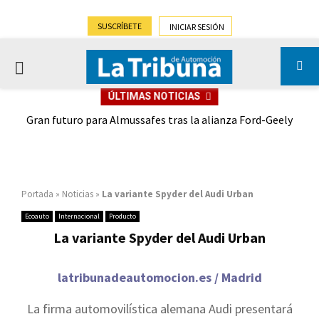
SUSCRÍBETE
INICIAR SESIÓN
PRIMARY
ÚLTIMAS NOTICIAS
MENU
,9%)
Gran futuro para Almussafes tras la alianza Ford-Geely
Portada
»
Noticias
»
La variante Spyder del Audi Urban
Ecoauto
Internacional
Producto
La variante Spyder del Audi Urban
latribunadeautomocion.es / Madrid
La firma automovilística alemana Audi presentará