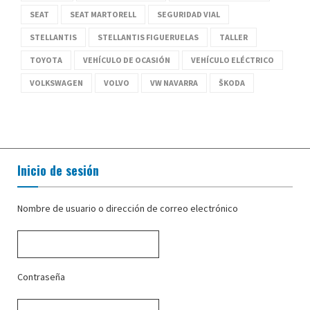
SEAT
SEAT MARTORELL
SEGURIDAD VIAL
STELLANTIS
STELLANTIS FIGUERUELAS
TALLER
TOYOTA
VEHÍCULO DE OCASIÓN
VEHÍCULO ELÉCTRICO
VOLKSWAGEN
VOLVO
VW NAVARRA
ŠKODA
Inicio de sesión
Nombre de usuario o dirección de correo electrónico
Contraseña