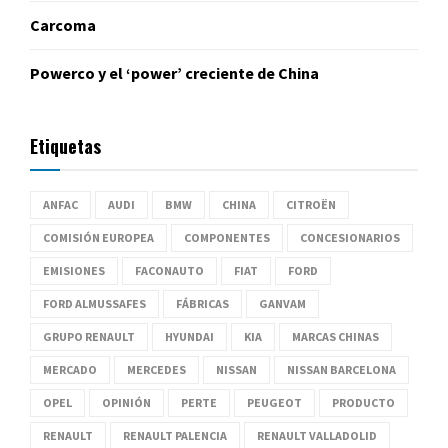
Carcoma
Powerco y el ‘power’ creciente de China
Etiquetas
ANFAC
AUDI
BMW
CHINA
CITROËN
COMISIÓN EUROPEA
COMPONENTES
CONCESIONARIOS
EMISIONES
FACONAUTO
FIAT
FORD
FORD ALMUSSAFES
FÁBRICAS
GANVAM
GRUPO RENAULT
HYUNDAI
KIA
MARCAS CHINAS
MERCADO
MERCEDES
NISSAN
NISSAN BARCELONA
OPEL
OPINIÓN
PERTE
PEUGEOT
PRODUCTO
RENAULT
RENAULT PALENCIA
RENAULT VALLADOLID