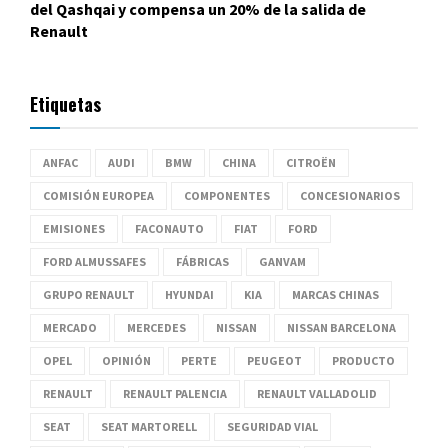
del Qashqai y compensa un 20% de la salida de
Renault
Etiquetas
ANFAC
AUDI
BMW
CHINA
CITROËN
COMISIÓN EUROPEA
COMPONENTES
CONCESIONARIOS
EMISIONES
FACONAUTO
FIAT
FORD
FORD ALMUSSAFES
FÁBRICAS
GANVAM
GRUPO RENAULT
HYUNDAI
KIA
MARCAS CHINAS
MERCADO
MERCEDES
NISSAN
NISSAN BARCELONA
OPEL
OPINIÓN
PERTE
PEUGEOT
PRODUCTO
RENAULT
RENAULT PALENCIA
RENAULT VALLADOLID
SEAT
SEAT MARTORELL
SEGURIDAD VIAL