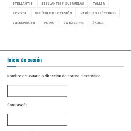
STELLANTIS
STELLANTIS FIGUERUELAS
TALLER
TOYOTA
VEHÍCULO DE OCASIÓN
VEHÍCULO ELÉCTRICO
VOLKSWAGEN
VOLVO
VW NAVARRA
ŠKODA
Inicio de sesión
Nombre de usuario o dirección de correo electrónico
Contraseña