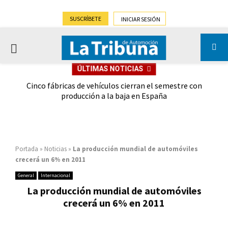
SUSCRÍBETE
INICIAR SESIÓN
PRIMARY
ÚLTIMAS NOTICIAS
MENU
 las
Cinco fábricas de vehículos cierran el semestre con
G
ión
producción a la baja en España
Portada
»
Noticias
»
La producción mundial de automóviles
crecerá un 6% en 2011
General
Internacional
La producción mundial de automóviles
crecerá un 6% en 2011