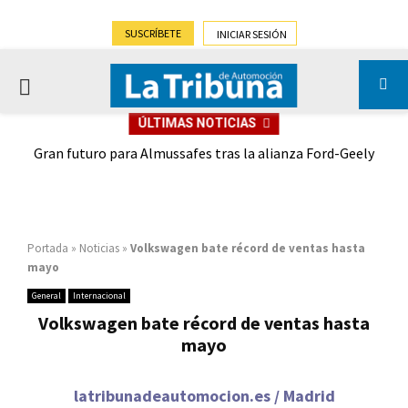
SUSCRÍBETE
INICIAR SESIÓN
PRIMARY
ÚLTIMAS NOTICIAS
MENU
,9%)
Gran futuro para Almussafes tras la alianza Ford-Geely
Portada
»
Noticias
»
Volkswagen bate récord de ventas hasta
mayo
General
Internacional
Volkswagen bate récord de ventas hasta
mayo
latribunadeautomocion.es / Madrid