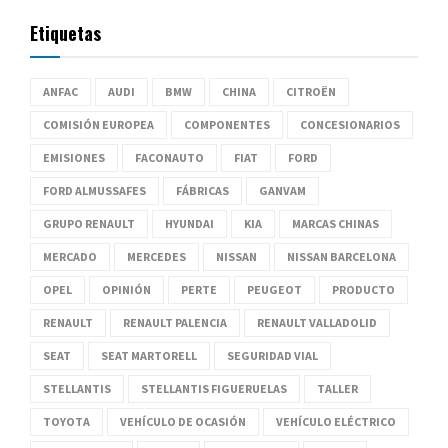
Etiquetas
ANFAC
AUDI
BMW
CHINA
CITROËN
COMISIÓN EUROPEA
COMPONENTES
CONCESIONARIOS
EMISIONES
FACONAUTO
FIAT
FORD
FORD ALMUSSAFES
FÁBRICAS
GANVAM
GRUPO RENAULT
HYUNDAI
KIA
MARCAS CHINAS
MERCADO
MERCEDES
NISSAN
NISSAN BARCELONA
OPEL
OPINIÓN
PERTE
PEUGEOT
PRODUCTO
RENAULT
RENAULT PALENCIA
RENAULT VALLADOLID
SEAT
SEAT MARTORELL
SEGURIDAD VIAL
STELLANTIS
STELLANTIS FIGUERUELAS
TALLER
TOYOTA
VEHÍCULO DE OCASIÓN
VEHÍCULO ELÉCTRICO