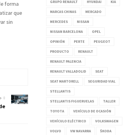
GRUPO RENAULT
HYUNDAI
KIA
 de forma
MARCAS CHINAS
MERCADO
atizar que
ar sin
MERCEDES
NISSAN
NISSAN BARCELONA
OPEL
OPINIÓN
PERTE
PEUGEOT
PRODUCTO
RENAULT
RENAULT PALENCIA
RENAULT VALLADOLID
SEAT
SEAT MARTORELL
SEGURIDAD VIAL
STELLANTIS
O
STELLANTIS FIGUERUELAS
TALLER
nde
TOYOTA
VEHÍCULO DE OCASIÓN
VEHÍCULO ELÉCTRICO
VOLKSWAGEN
VOLVO
VW NAVARRA
ŠKODA