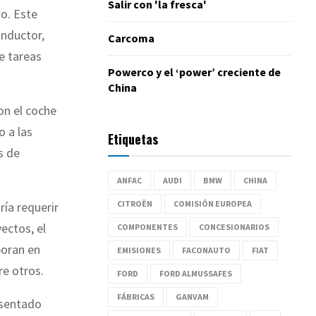
Salir con 'la fresca'
to. Este
onductor,
Carcoma
de tareas
Powerco y el ‘power’ creciente de
China
on el coche
o a las
Etiquetas
s de
ANFAC
AUDI
BMW
CHINA
CITROËN
COMISIÓN EUROPEA
ría requerir
ectos, el
COMPONENTES
CONCESIONARIOS
poran en
EMISIONES
FACONAUTO
FIAT
re otros.
FORD
FORD ALMUSSAFES
FÁBRICAS
GANVAM
esentado