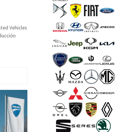
ted Vehicles
ducción