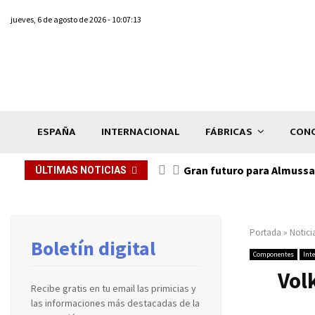
jueves, 6 de agosto de 2026 - 10:07:13
ESPAÑA
INTERNACIONAL
FÁBRICAS
CONC
Gran futuro para Almussaf
ÚLTIMAS NOTICIAS
Portada
»
Notici
Boletín digital
Componentes
Int
Vol
Recibe gratis en tu email las primicias y
las informaciones más destacadas de la