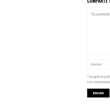
COMPARTE T
* Acepto la pol
Los comentario