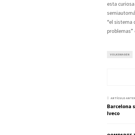
esta curiosa
semiautomát
“el sistema
problemas” 
VOLKSWAGEN
ARTÍCULO ANTE
Barcelona s
Iveco