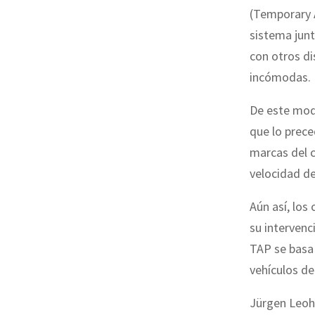
(Temporary A
sistema junt
con otros dis
incómodas.
De este modo
que lo prece
marcas del c
velocidad de 
Aún así, los
su intervenc
TAP se basa 
vehículos de
Jürgen Leoh