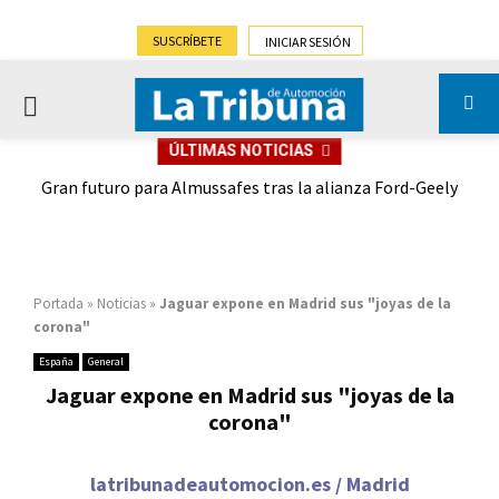
SUSCRÍBETE
INICIAR SESIÓN
PRIMARY
ÚLTIMAS NOTICIAS
MENU
,9%)
Gran futuro para Almussafes tras la alianza Ford-Geely
Portada
»
Noticias
»
Jaguar expone en Madrid sus "joyas de la
corona"
España
General
Jaguar expone en Madrid sus "joyas de la
corona"
latribunadeautomocion.es / Madrid