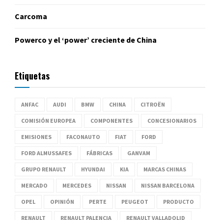
Carcoma
Powerco y el ‘power’ creciente de China
Etiquetas
ANFAC
AUDI
BMW
CHINA
CITROËN
COMISIÓN EUROPEA
COMPONENTES
CONCESIONARIOS
EMISIONES
FACONAUTO
FIAT
FORD
FORD ALMUSSAFES
FÁBRICAS
GANVAM
GRUPO RENAULT
HYUNDAI
KIA
MARCAS CHINAS
MERCADO
MERCEDES
NISSAN
NISSAN BARCELONA
OPEL
OPINIÓN
PERTE
PEUGEOT
PRODUCTO
RENAULT
RENAULT PALENCIA
RENAULT VALLADOLID