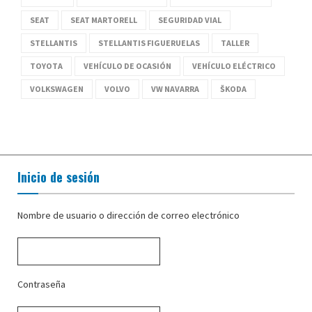
SEAT
SEAT MARTORELL
SEGURIDAD VIAL
STELLANTIS
STELLANTIS FIGUERUELAS
TALLER
TOYOTA
VEHÍCULO DE OCASIÓN
VEHÍCULO ELÉCTRICO
VOLKSWAGEN
VOLVO
VW NAVARRA
ŠKODA
Inicio de sesión
Nombre de usuario o dirección de correo electrónico
Contraseña