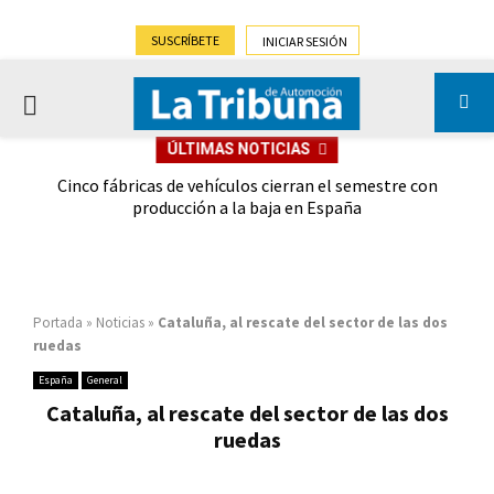
SUSCRÍBETE
INICIAR SESIÓN
PRIMARY
ÚLTIMAS NOTICIAS
MENU
 las
Cinco fábricas de vehículos cierran el semestre con
G
ión
producción a la baja en España
Portada
»
Noticias
»
Cataluña, al rescate del sector de las dos
ruedas
España
General
Cataluña, al rescate del sector de las dos
ruedas