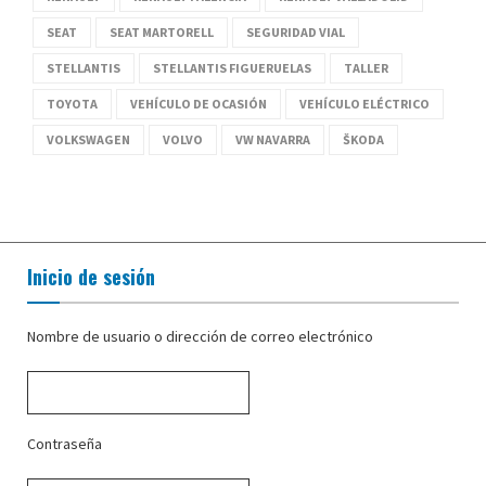
SEAT
SEAT MARTORELL
SEGURIDAD VIAL
STELLANTIS
STELLANTIS FIGUERUELAS
TALLER
TOYOTA
VEHÍCULO DE OCASIÓN
VEHÍCULO ELÉCTRICO
VOLKSWAGEN
VOLVO
VW NAVARRA
ŠKODA
Inicio de sesión
Nombre de usuario o dirección de correo electrónico
Contraseña