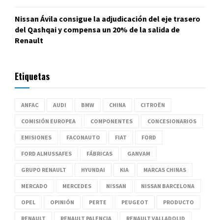
Nissan Ávila consigue la adjudicación del eje trasero
del Qashqai y compensa un 20% de la salida de
Renault
Etiquetas
ANFAC
AUDI
BMW
CHINA
CITROËN
COMISIÓN EUROPEA
COMPONENTES
CONCESIONARIOS
EMISIONES
FACONAUTO
FIAT
FORD
FORD ALMUSSAFES
FÁBRICAS
GANVAM
GRUPO RENAULT
HYUNDAI
KIA
MARCAS CHINAS
MERCADO
MERCEDES
NISSAN
NISSAN BARCELONA
OPEL
OPINIÓN
PERTE
PEUGEOT
PRODUCTO
RENAULT
RENAULT PALENCIA
RENAULT VALLADOLID