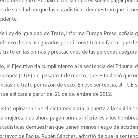
precio del seguro. Actualmente, la mujeres suelen pagar prima
es de su edad porque las estadísticas demuestran que tien
cidente.
de Ley de Igualdad de Trato, informa Europa Press, señala 
el sexo de los asegurados podrá constituir un factor que d
e trato en las primas y prestaciones de las personas asegura
, el Ejecutivo da cumplimiento a la sentencia del Tribunal d
 Europea (TUE) del pasado 1 de marzo, que estableció que n
rencias de trato por razón de sexo. En ese sentencia, el TUE 
n se aplicará a partir del 21 de diciembre de 2012.
istas opinaron que el dictamen abría la puerta a la subida d
a mujeres, que ahora pagan primas inferiores a los hombre
estadísticas demuestran que tienen menos riesgo de acciden
portavoz de Facua, Rubén Sánchez, advirtió de que la sentenc