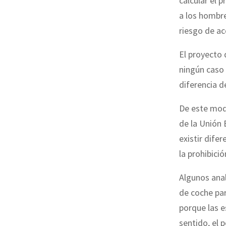
calcular el 
a los hombr
riesgo de ac
El proyecto 
ningún caso 
diferencia d
De este modo
de la Unión
existir dife
la prohibició
Algunos anal
de coche par
porque las 
sentido, el 