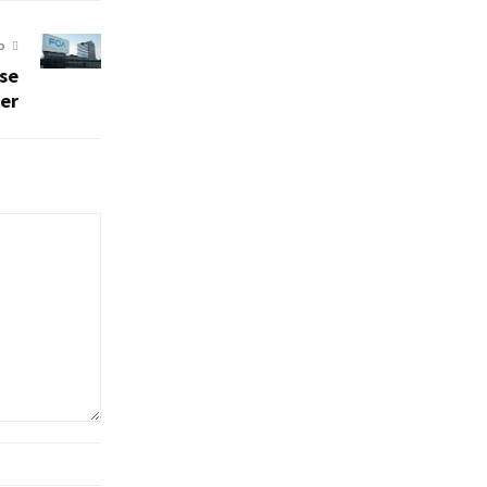
O
se
ler