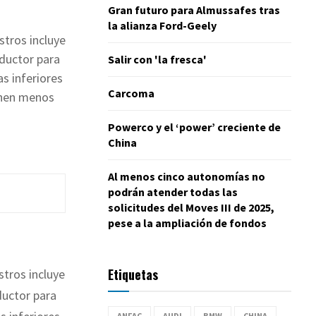
Gran futuro para Almussafes tras
la alianza Ford-Geely
stros incluye
nductor para
Salir con 'la fresca'
as inferiores
Carcoma
enen menos
Powerco y el ‘power’ creciente de
China
Al menos cinco autonomías no
podrán atender todas las
solicitudes del Moves III de 2025,
pese a la ampliación de fondos
Etiquetas
stros incluye
nductor para
ANFAC
AUDI
BMW
CHINA