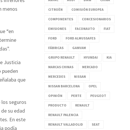
s inferiores
en menos
CITROËN
COMISIÓN EUROPEA
COMPONENTES
CONCESIONARIOS
EMISIONES
FACONAUTO
FIAT
que “en
FORD
FORD ALMUSSAFES
etermine
das".
FÁBRICAS
GANVAM
GRUPO RENAULT
HYUNDAI
KIA
e Justicia
MARCAS CHINAS
MERCADO
o pueden
MERCEDES
NISSAN
señalaba que
NISSAN BARCELONA
OPEL
OPINIÓN
PERTE
PEUGEOT
e los seguros
PRODUCTO
RENAULT
s de su edad
RENAULT PALENCIA
tes. En este
RENAULT VALLADOLID
SEAT
ia podía