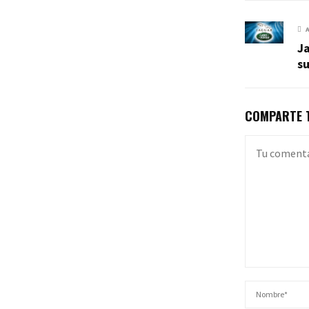
J
su
COMPARTE T