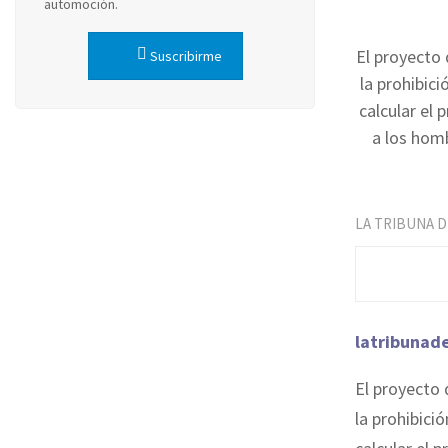
automoción.
El proyecto 
Suscribirme
la prohibic
calcular el 
a los hom
LA TRIBUNA 
latribunad
El proyecto 
la prohibici