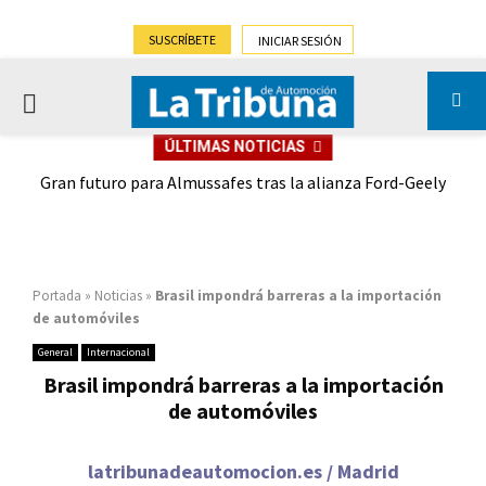
SUSCRÍBETE
INICIAR SESIÓN
PRIMARY
ÚLTIMAS NOTICIAS
MENU
,9%)
Gran futuro para Almussafes tras la alianza Ford-Geely
Portada
»
Noticias
»
Brasil impondrá barreras a la importación
de automóviles
General
Internacional
Brasil impondrá barreras a la importación
de automóviles
latribunadeautomocion.es / Madrid