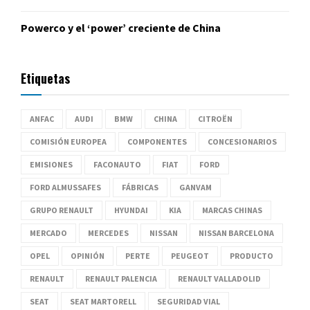
Powerco y el ‘power’ creciente de China
Etiquetas
ANFAC
AUDI
BMW
CHINA
CITROËN
COMISIÓN EUROPEA
COMPONENTES
CONCESIONARIOS
EMISIONES
FACONAUTO
FIAT
FORD
FORD ALMUSSAFES
FÁBRICAS
GANVAM
GRUPO RENAULT
HYUNDAI
KIA
MARCAS CHINAS
MERCADO
MERCEDES
NISSAN
NISSAN BARCELONA
OPEL
OPINIÓN
PERTE
PEUGEOT
PRODUCTO
RENAULT
RENAULT PALENCIA
RENAULT VALLADOLID
SEAT
SEAT MARTORELL
SEGURIDAD VIAL