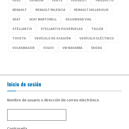
OPEL
OPINIÓN
PERTE
PEUGEOT
PRODUCTO
RENAULT
RENAULT PALENCIA
RENAULT VALLADOLID
SEAT
SEAT MARTORELL
SEGURIDAD VIAL
STELLANTIS
STELLANTIS FIGUERUELAS
TALLER
TOYOTA
VEHÍCULO DE OCASIÓN
VEHÍCULO ELÉCTRICO
VOLKSWAGEN
VOLVO
VW NAVARRA
ŠKODA
Inicio de sesión
Nombre de usuario o dirección de correo electrónico
Contraseña