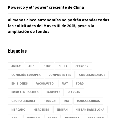
Powerco y el ‘power’ creciente de China
Al menos cinco autonomías no podrán atender todas
las solicitudes del Moves III de 2025, pese a la
ampliación de fondos
Etiquetas
ANFAC
AUDI
BMW
CHINA
CITROËN
COMISIÓN EUROPEA
COMPONENTES
CONCESIONARIOS
EMISIONES
FACONAUTO
FIAT
FORD
FORD ALMUSSAFES
FÁBRICAS
GANVAM
GRUPO RENAULT
HYUNDAI
KIA
MARCAS CHINAS
MERCADO
MERCEDES
NISSAN
NISSAN BARCELONA