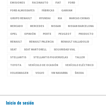
EMISIONES
FACONAUTO
FIAT
FORD
FORD ALMUSSAFES
FÁBRICAS
GANVAM
GRUPO RENAULT
HYUNDAI
KIA
MARCAS CHINAS
MERCADO
MERCEDES
NISSAN
NISSAN BARCELONA
OPEL
OPINIÓN
PERTE
PEUGEOT
PRODUCTO
RENAULT
RENAULT PALENCIA
RENAULT VALLADOLID
SEAT
SEAT MARTORELL
SEGURIDAD VIAL
STELLANTIS
STELLANTIS FIGUERUELAS
TALLER
TOYOTA
VEHÍCULO DE OCASIÓN
VEHÍCULO ELÉCTRICO
VOLKSWAGEN
VOLVO
VW NAVARRA
ŠKODA
Inicio de sesión