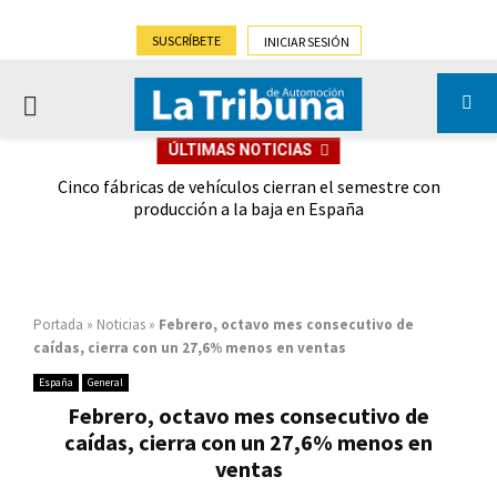
SUSCRÍBETE
INICIAR SESIÓN
PRIMARY
ÚLTIMAS NOTICIAS
MENU
 las
Cinco fábricas de vehículos cierran el semestre con
G
ión
producción a la baja en España
Portada
»
Noticias
»
Febrero, octavo mes consecutivo de
caídas, cierra con un 27,6% menos en ventas
España
General
Febrero, octavo mes consecutivo de
caídas, cierra con un 27,6% menos en
ventas