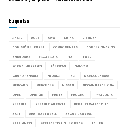
Etiquetas
ANFAC
AUDI
BMW
CHINA
CITROËN
COMISIÓN EUROPEA
COMPONENTES
CONCESIONARIOS
EMISIONES
FACONAUTO
FIAT
FORD
FORD ALMUSSAFES
FÁBRICAS
GANVAM
GRUPO RENAULT
HYUNDAI
KIA
MARCAS CHINAS
MERCADO
MERCEDES
NISSAN
NISSAN BARCELONA
OPEL
OPINIÓN
PERTE
PEUGEOT
PRODUCTO
RENAULT
RENAULT PALENCIA
RENAULT VALLADOLID
SEAT
SEAT MARTORELL
SEGURIDAD VIAL
STELLANTIS
STELLANTIS FIGUERUELAS
TALLER