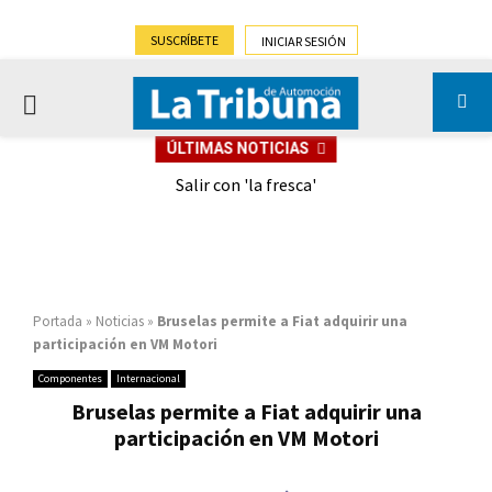
SUSCRÍBETE
INICIAR SESIÓN
PRIMARY
ÚLTIMAS NOTICIAS
MENU
eely
Salir con 'la fresca'
Portada
»
Noticias
»
Bruselas permite a Fiat adquirir una
participación en VM Motori
Componentes
Internacional
Bruselas permite a Fiat adquirir una
participación en VM Motori