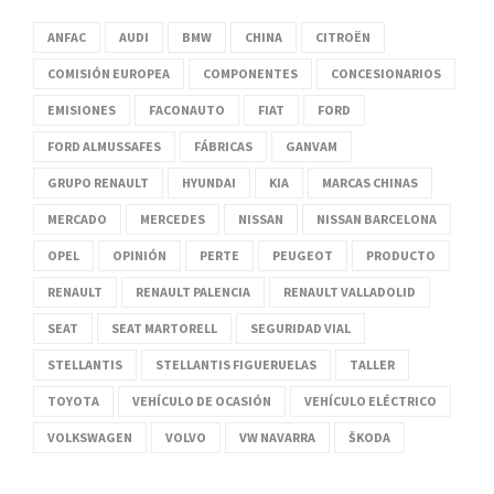
ANFAC
AUDI
BMW
CHINA
CITROËN
COMISIÓN EUROPEA
COMPONENTES
CONCESIONARIOS
EMISIONES
FACONAUTO
FIAT
FORD
FORD ALMUSSAFES
FÁBRICAS
GANVAM
GRUPO RENAULT
HYUNDAI
KIA
MARCAS CHINAS
MERCADO
MERCEDES
NISSAN
NISSAN BARCELONA
OPEL
OPINIÓN
PERTE
PEUGEOT
PRODUCTO
RENAULT
RENAULT PALENCIA
RENAULT VALLADOLID
SEAT
SEAT MARTORELL
SEGURIDAD VIAL
STELLANTIS
STELLANTIS FIGUERUELAS
TALLER
TOYOTA
VEHÍCULO DE OCASIÓN
VEHÍCULO ELÉCTRICO
VOLKSWAGEN
VOLVO
VW NAVARRA
ŠKODA