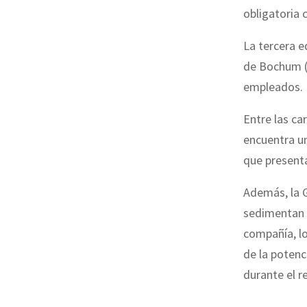
obligatoria 
La tercera e
de Bochum (
empleados.
Entre las ca
encuentra un
que present
Además, la G
sedimentan e
compañía, lo
de la potenc
durante el r