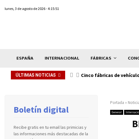
lunes, 3 de agosto de 2026 - 4:15:51
ESPAÑA
INTERNACIONAL
FÁBRICAS
CONC
n de...
Cinco fábricas de vehícul
ÚLTIMAS NOTICIAS
Portada
»
Notici
Boletín digital
General
Internaci
B
Recibe gratis en tu email las primicias y
las informaciones más destacadas de la