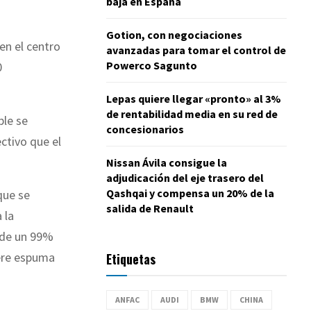
baja en España
Gotion, con negociaciones
en el centro
avanzadas para tomar el control de
Powerco Sagunto
0
Lepas quiere llegar «pronto» al 3%
de rentabilidad media en su red de
ble se
concesionarios
ctivo que el
Nissan Ávila consigue la
adjudicación del eje trasero del
Qashqai y compensa un 20% de la
que se
salida de Renault
 la
n de un 99%
nere espuma
Etiquetas
ANFAC
AUDI
BMW
CHINA