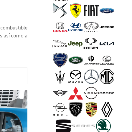
 combustible
es así como a