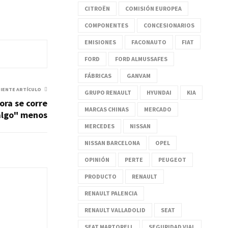
CITROËN
COMISIÓN EUROPEA
COMPONENTES
CONCESIONARIOS
EMISIONES
FACONAUTO
FIAT
FORD
FORD ALMUSSAFES
FÁBRICAS
GANVAM
UIENTE ARTÍCULO
GRUPO RENAULT
HYUNDAI
KIA
ora se corre
MARCAS CHINAS
MERCADO
algo" menos
MERCEDES
NISSAN
NISSAN BARCELONA
OPEL
OPINIÓN
PERTE
PEUGEOT
PRODUCTO
RENAULT
RENAULT PALENCIA
RENAULT VALLADOLID
SEAT
SEAT MARTORELL
SEGURIDAD VIAL