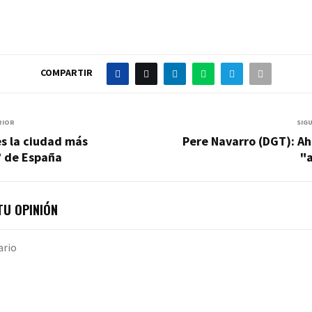
COMPARTIR
RIOR
SIG
s la ciudad más
Pere Navarro (DGT): Ah
 de España
"
U OPINIÓN