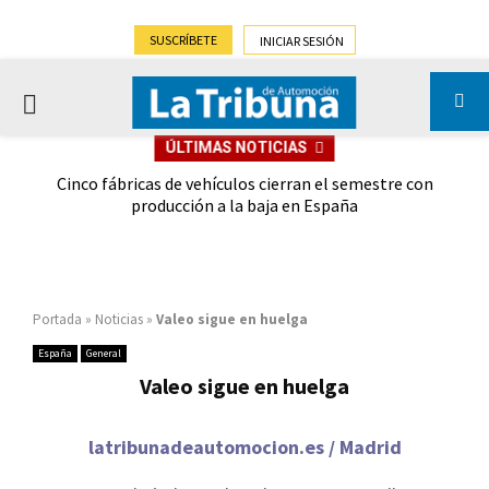
SUSCRÍBETE
INICIAR SESIÓN
PRIMARY
ÚLTIMAS NOTICIAS
MENU
 las
Cinco fábricas de vehículos cierran el semestre con
G
ión
producción a la baja en España
Portada
»
Noticias
»
Valeo sigue en huelga
España
General
Valeo sigue en huelga
latribunadeautomocion.es / Madrid