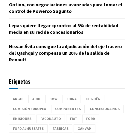
Gotion, con negociaciones avanzadas para tomar el
control de Powerco Sagunto
Lepas quiere llegar «pronto» al 3% de rentabilidad
media en su red de concesionarios
Nissan Ávila consigue la adjudicación del eje trasero
del Qashqai y compensa un 20% de la salida de
Renault
Etiquetas
ANFAC
AUDI
BMW
CHINA
CITROËN
COMISIÓN EUROPEA
COMPONENTES
CONCESIONARIOS
EMISIONES
FACONAUTO
FIAT
FORD
FORD ALMUSSAFES
FÁBRICAS
GANVAM