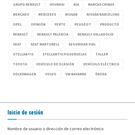
GRUPO RENAULT
HYUNDAI
KIA
MARCAS CHINAS
MERCADO
MERCEDES
NISSAN
NISSAN BARCELONA
OPEL
OPINIÓN
PERTE
PEUGEOT
PRODUCTO
RENAULT
RENAULT PALENCIA
RENAULT VALLADOLID
SEAT
SEAT MARTORELL
SEGURIDAD VIAL
STELLANTIS
STELLANTIS FIGUERUELAS
TALLER
TOYOTA
VEHÍCULO DE OCASIÓN
VEHÍCULO ELÉCTRICO
VOLKSWAGEN
VOLVO
VW NAVARRA
ŠKODA
Inicio de sesión
Nombre de usuario o dirección de correo electrónico