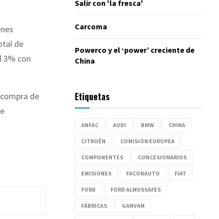
Salir con 'la fresca'
Carcoma
enes
otal de
Powerco y el ‘power’ creciente de
el 3% con
China
Etiquetas
a compra de
ue
ANFAC
AUDI
BMW
CHINA
CITROËN
COMISIÓN EUROPEA
COMPONENTES
CONCESIONARIOS
EMISIONES
FACONAUTO
FIAT
FORD
FORD ALMUSSAFES
FÁBRICAS
GANVAM