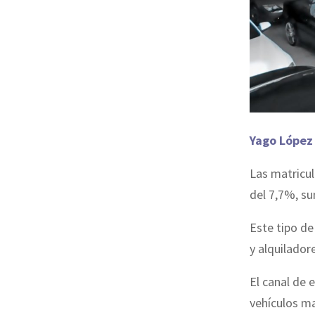
Yago López
Las matricul
del 7,7%, s
Este tipo d
y alquilado
El canal de 
vehículos ma