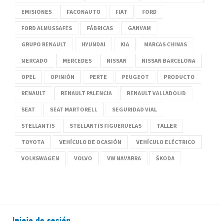
EMISIONES
FACONAUTO
FIAT
FORD
FORD ALMUSSAFES
FÁBRICAS
GANVAM
GRUPO RENAULT
HYUNDAI
KIA
MARCAS CHINAS
MERCADO
MERCEDES
NISSAN
NISSAN BARCELONA
OPEL
OPINIÓN
PERTE
PEUGEOT
PRODUCTO
RENAULT
RENAULT PALENCIA
RENAULT VALLADOLID
SEAT
SEAT MARTORELL
SEGURIDAD VIAL
STELLANTIS
STELLANTIS FIGUERUELAS
TALLER
TOYOTA
VEHÍCULO DE OCASIÓN
VEHÍCULO ELÉCTRICO
VOLKSWAGEN
VOLVO
VW NAVARRA
ŠKODA
Inicio de sesión