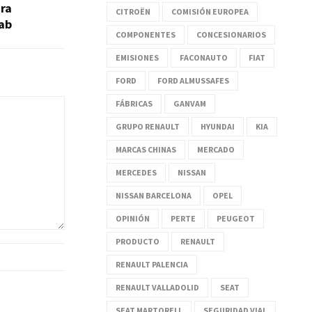
ra
CITROËN
COMISIÓN EUROPEA
ab
COMPONENTES
CONCESIONARIOS
EMISIONES
FACONAUTO
FIAT
FORD
FORD ALMUSSAFES
FÁBRICAS
GANVAM
GRUPO RENAULT
HYUNDAI
KIA
MARCAS CHINAS
MERCADO
MERCEDES
NISSAN
NISSAN BARCELONA
OPEL
OPINIÓN
PERTE
PEUGEOT
PRODUCTO
RENAULT
RENAULT PALENCIA
RENAULT VALLADOLID
SEAT
SEAT MARTORELL
SEGURIDAD VIAL