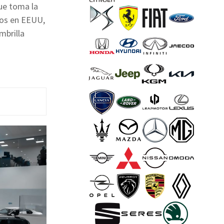
que toma la
los en EEUU,
mbrilla