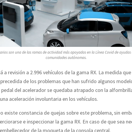
arios son una de las ramas de actividad más apoyadas en la Línea Covid de ayudas d
comunidades autónomas.
á a revisión a 2.996 vehículos de la gama RX. La medida que
 precedida de los problemas que han sufrido algunos model
l pedal del acelerador se quedaba atrapado con la alfombrill
na aceleración involuntaria en los vehículos.
o existe constancia de quejas sobre este problema, sin emb
erciorarse e inspeccionar la gama RX. En caso de que sea ne
l embellecedor de la moqueta de la consola central.