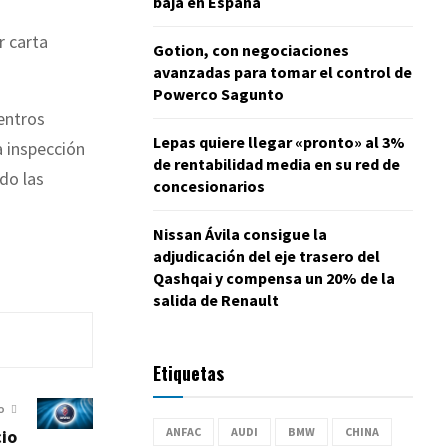
baja en España
r carta
Gotion, con negociaciones
avanzadas para tomar el control de
Powerco Sagunto
entros
Lepas quiere llegar «pronto» al 3%
a inspección
de rentabilidad media en su red de
do las
concesionarios
Nissan Ávila consigue la
adjudicación del eje trasero del
Qashqai y compensa un 20% de la
salida de Renault
Etiquetas
O
ANFAC
AUDI
BMW
CHINA
io