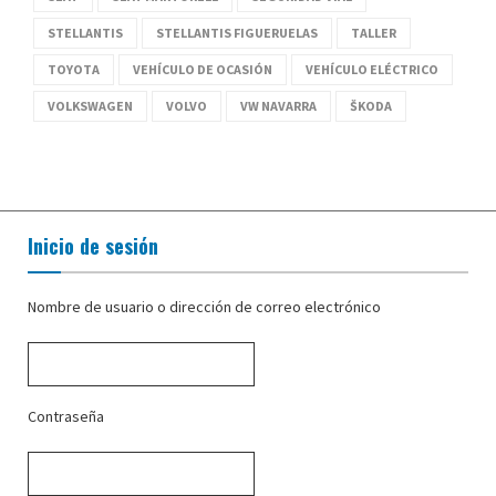
STELLANTIS
STELLANTIS FIGUERUELAS
TALLER
TOYOTA
VEHÍCULO DE OCASIÓN
VEHÍCULO ELÉCTRICO
VOLKSWAGEN
VOLVO
VW NAVARRA
ŠKODA
Inicio de sesión
Nombre de usuario o dirección de correo electrónico
Contraseña