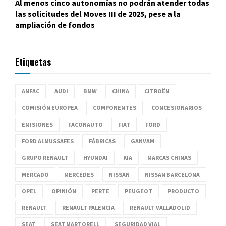
Al menos cinco autonomías no podrán atender todas
las solicitudes del Moves III de 2025, pese a la
ampliación de fondos
Etiquetas
ANFAC
AUDI
BMW
CHINA
CITROËN
COMISIÓN EUROPEA
COMPONENTES
CONCESIONARIOS
EMISIONES
FACONAUTO
FIAT
FORD
FORD ALMUSSAFES
FÁBRICAS
GANVAM
GRUPO RENAULT
HYUNDAI
KIA
MARCAS CHINAS
MERCADO
MERCEDES
NISSAN
NISSAN BARCELONA
OPEL
OPINIÓN
PERTE
PEUGEOT
PRODUCTO
RENAULT
RENAULT PALENCIA
RENAULT VALLADOLID
SEAT
SEAT MARTORELL
SEGURIDAD VIAL