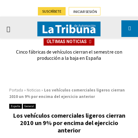
SUSCRÍBETE
INICIAR SESIÓN
PRIMARY
ÚLTIMAS NOTICIAS
MENU
 las
Cinco fábricas de vehículos cierran el semestre con
G
ión
producción a la baja en España
Portada
»
Noticias
»
Los vehículos comerciales ligeros cierran
2010 un 9% por encima del ejercicio anterior
España
General
Los vehículos comerciales ligeros cierran
2010 un 9% por encima del ejercicio
anterior