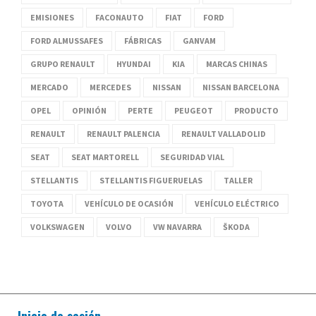
EMISIONES
FACONAUTO
FIAT
FORD
FORD ALMUSSAFES
FÁBRICAS
GANVAM
GRUPO RENAULT
HYUNDAI
KIA
MARCAS CHINAS
MERCADO
MERCEDES
NISSAN
NISSAN BARCELONA
OPEL
OPINIÓN
PERTE
PEUGEOT
PRODUCTO
RENAULT
RENAULT PALENCIA
RENAULT VALLADOLID
SEAT
SEAT MARTORELL
SEGURIDAD VIAL
STELLANTIS
STELLANTIS FIGUERUELAS
TALLER
TOYOTA
VEHÍCULO DE OCASIÓN
VEHÍCULO ELÉCTRICO
VOLKSWAGEN
VOLVO
VW NAVARRA
ŠKODA