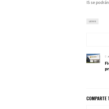
IS se podrán
LEXUS
Fi
p
COMPARTE T