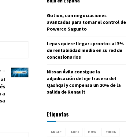
baja en España
Gotion, con negociaciones
avanzadas para tomar el control de
Powerco Sagunto
Lepas quiere llegar «pronto» al 3%
de rentabilidad media en su red de
concesionarios
Nissan Ávila consigue la
O
adjudicación del eje trasero del
 al
Qashqai y compensa un 20% de la
cés
salida de Renault
n a
nsa
Etiquetas
ANFAC
AUDI
BMW
CHINA