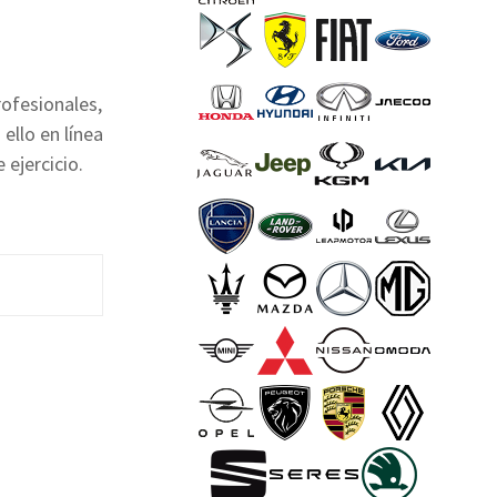
ofesionales,
ello en línea
 ejercicio.