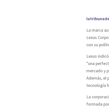
latribunad
La marca au
Lexus Corpor
con su polít
Lexus indicó
"una perfect
mercado y pe
Además, el p
tecnología h
La corporaci
formada por 