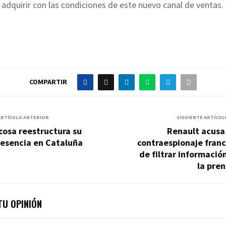
 adquirir con las condiciones de este nuevo canal de ventas.
COMPARTIR
ARTÍCULO ANTERIOR
SIGUIENTE ARTÍCUL
cosa reestructura su
Renault acusa
resencia en Cataluña
contraespionaje fran
de filtrar informació
la pre
U OPINIÓN