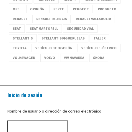
OPEL
OPINIÓN
PERTE
PEUGEOT
PRODUCTO
RENAULT
RENAULT PALENCIA
RENAULT VALLADOLID
SEAT
SEAT MARTORELL
SEGURIDAD VIAL
STELLANTIS
STELLANTIS FIGUERUELAS
TALLER
TOYOTA
VEHÍCULO DE OCASIÓN
VEHÍCULO ELÉCTRICO
VOLKSWAGEN
VOLVO
VW NAVARRA
ŠKODA
Inicio de sesión
Nombre de usuario o dirección de correo electrónico