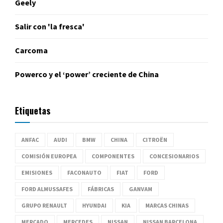
Geely
Salir con 'la fresca'
Carcoma
Powerco y el ‘power’ creciente de China
Etiquetas
ANFAC
AUDI
BMW
CHINA
CITROËN
COMISIÓN EUROPEA
COMPONENTES
CONCESIONARIOS
EMISIONES
FACONAUTO
FIAT
FORD
FORD ALMUSSAFES
FÁBRICAS
GANVAM
GRUPO RENAULT
HYUNDAI
KIA
MARCAS CHINAS
MERCADO
MERCEDES
NISSAN
NISSAN BARCELONA