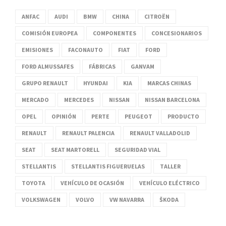
ANFAC
AUDI
BMW
CHINA
CITROËN
COMISIÓN EUROPEA
COMPONENTES
CONCESIONARIOS
EMISIONES
FACONAUTO
FIAT
FORD
FORD ALMUSSAFES
FÁBRICAS
GANVAM
GRUPO RENAULT
HYUNDAI
KIA
MARCAS CHINAS
MERCADO
MERCEDES
NISSAN
NISSAN BARCELONA
OPEL
OPINIÓN
PERTE
PEUGEOT
PRODUCTO
RENAULT
RENAULT PALENCIA
RENAULT VALLADOLID
SEAT
SEAT MARTORELL
SEGURIDAD VIAL
STELLANTIS
STELLANTIS FIGUERUELAS
TALLER
TOYOTA
VEHÍCULO DE OCASIÓN
VEHÍCULO ELÉCTRICO
VOLKSWAGEN
VOLVO
VW NAVARRA
ŠKODA