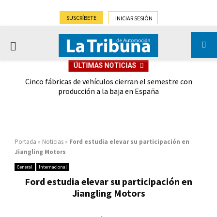
SUSCRÍBETE
INICIAR SESIÓN
PRIMARY
ÚLTIMAS NOTICIAS
MENU
 las
Cinco fábricas de vehículos cierran el semestre con
G
ión
producción a la baja en España
Portada
»
Noticias
»
Ford estudia elevar su participación en
Jiangling Motors
General
Internacional
Ford estudia elevar su participación en
Jiangling Motors