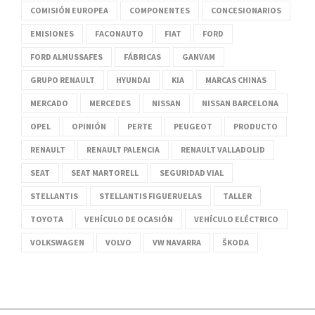
COMISIÓN EUROPEA
COMPONENTES
CONCESIONARIOS
EMISIONES
FACONAUTO
FIAT
FORD
FORD ALMUSSAFES
FÁBRICAS
GANVAM
GRUPO RENAULT
HYUNDAI
KIA
MARCAS CHINAS
MERCADO
MERCEDES
NISSAN
NISSAN BARCELONA
OPEL
OPINIÓN
PERTE
PEUGEOT
PRODUCTO
RENAULT
RENAULT PALENCIA
RENAULT VALLADOLID
SEAT
SEAT MARTORELL
SEGURIDAD VIAL
STELLANTIS
STELLANTIS FIGUERUELAS
TALLER
TOYOTA
VEHÍCULO DE OCASIÓN
VEHÍCULO ELÉCTRICO
VOLKSWAGEN
VOLVO
VW NAVARRA
ŠKODA