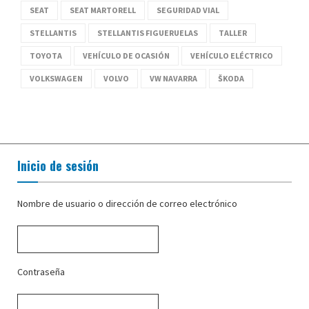
SEAT
SEAT MARTORELL
SEGURIDAD VIAL
STELLANTIS
STELLANTIS FIGUERUELAS
TALLER
TOYOTA
VEHÍCULO DE OCASIÓN
VEHÍCULO ELÉCTRICO
VOLKSWAGEN
VOLVO
VW NAVARRA
ŠKODA
Inicio de sesión
Nombre de usuario o dirección de correo electrónico
Contraseña