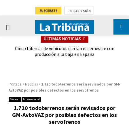
SUSCRÍBETE
INICIAR SESIÓN
PRIMARY
ÚLTIMAS NOTICIAS
MENU
 las
Cinco fábricas de vehículos cierran el semestre con
G
ión
producción a la baja en España
Portada
»
Noticias
»
1.720 todoterrenos serán revisados por GM-
AvtoVAZ por posibles defectos en los servofrenos
General
Internacional
1.720 todoterrenos serán revisados por
GM-AvtoVAZ por posibles defectos en los
servofrenos