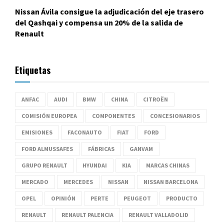
Nissan Ávila consigue la adjudicación del eje trasero
del Qashqai y compensa un 20% de la salida de
Renault
Etiquetas
ANFAC
AUDI
BMW
CHINA
CITROËN
COMISIÓN EUROPEA
COMPONENTES
CONCESIONARIOS
EMISIONES
FACONAUTO
FIAT
FORD
FORD ALMUSSAFES
FÁBRICAS
GANVAM
GRUPO RENAULT
HYUNDAI
KIA
MARCAS CHINAS
MERCADO
MERCEDES
NISSAN
NISSAN BARCELONA
OPEL
OPINIÓN
PERTE
PEUGEOT
PRODUCTO
RENAULT
RENAULT PALENCIA
RENAULT VALLADOLID