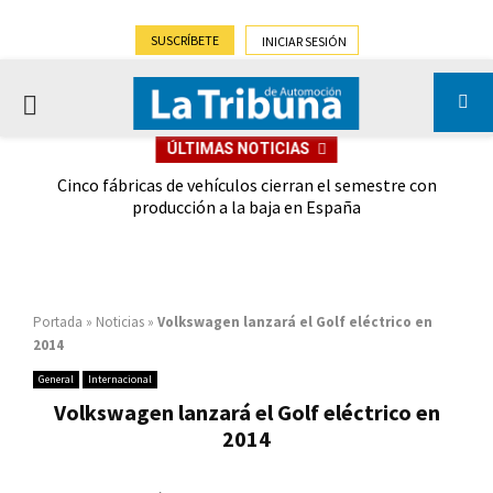
SUSCRÍBETE
INICIAR SESIÓN
PRIMARY
ÚLTIMAS NOTICIAS
MENU
 las
Cinco fábricas de vehículos cierran el semestre con
G
ión
producción a la baja en España
Portada
»
Noticias
»
Volkswagen lanzará el Golf eléctrico en
2014
General
Internacional
Volkswagen lanzará el Golf eléctrico en
2014