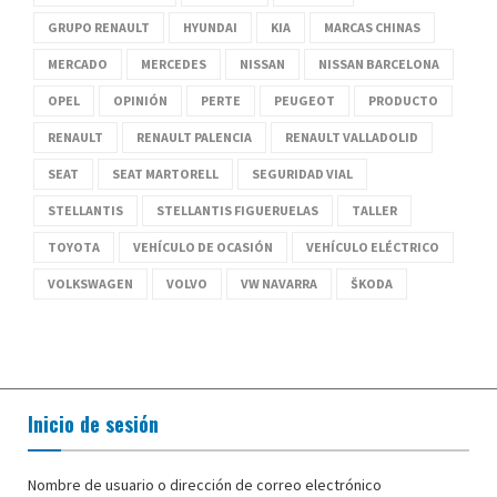
GRUPO RENAULT
HYUNDAI
KIA
MARCAS CHINAS
MERCADO
MERCEDES
NISSAN
NISSAN BARCELONA
OPEL
OPINIÓN
PERTE
PEUGEOT
PRODUCTO
RENAULT
RENAULT PALENCIA
RENAULT VALLADOLID
SEAT
SEAT MARTORELL
SEGURIDAD VIAL
STELLANTIS
STELLANTIS FIGUERUELAS
TALLER
TOYOTA
VEHÍCULO DE OCASIÓN
VEHÍCULO ELÉCTRICO
VOLKSWAGEN
VOLVO
VW NAVARRA
ŠKODA
Inicio de sesión
Nombre de usuario o dirección de correo electrónico