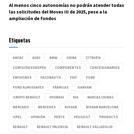
Al menos cinco autonomías no podrán atender todas
las solicitudes del Moves III de 2025, pese a la
ampliación de fondos
Etiquetas
ANFAC
AUDI
BMW
CHINA
CITROËN
COMISIÓN EUROPEA
COMPONENTES
CONCESIONARIOS
EMISIONES
FACONAUTO
FIAT
FORD
FORD ALMUSSAFES
FÁBRICAS
GANVAM
GRUPO RENAULT
HYUNDAI
KIA
MARCAS CHINAS
MERCADO
MERCEDES
NISSAN
NISSAN BARCELONA
OPEL
OPINIÓN
PERTE
PEUGEOT
PRODUCTO
RENAULT
RENAULT PALENCIA
RENAULT VALLADOLID