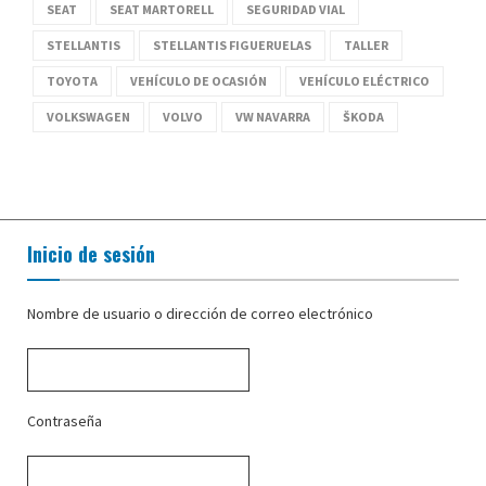
SEAT
SEAT MARTORELL
SEGURIDAD VIAL
STELLANTIS
STELLANTIS FIGUERUELAS
TALLER
TOYOTA
VEHÍCULO DE OCASIÓN
VEHÍCULO ELÉCTRICO
VOLKSWAGEN
VOLVO
VW NAVARRA
ŠKODA
Inicio de sesión
Nombre de usuario o dirección de correo electrónico
Contraseña