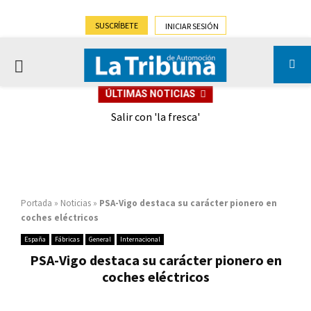
SUSCRÍBETE
INICIAR SESIÓN
PRIMARY
ÚLTIMAS NOTICIAS
MENU
eely
Salir con 'la fresca'
Portada
»
Noticias
»
PSA-Vigo destaca su carácter pionero en
coches eléctricos
España
Fábricas
General
Internacional
PSA-Vigo destaca su carácter pionero en
coches eléctricos