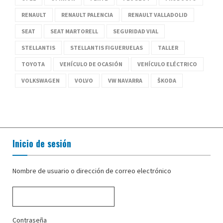
RENAULT
RENAULT PALENCIA
RENAULT VALLADOLID
SEAT
SEAT MARTORELL
SEGURIDAD VIAL
STELLANTIS
STELLANTIS FIGUERUELAS
TALLER
TOYOTA
VEHÍCULO DE OCASIÓN
VEHÍCULO ELÉCTRICO
VOLKSWAGEN
VOLVO
VW NAVARRA
ŠKODA
Inicio de sesión
Nombre de usuario o dirección de correo electrónico
Contraseña