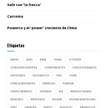
Salir con 'la fresca'
Carcoma
Powerco y el ‘power’ creciente de China
Etiquetas
ANFAC
AUDI
BMW
CHINA
CITROËN
COMISIÓN EUROPEA
COMPONENTES
CONCESIONARIOS
EMISIONES
FACONAUTO
FIAT
FORD
FORD ALMUSSAFES
FÁBRICAS
GANVAM
GRUPO RENAULT
HYUNDAI
KIA
MARCAS CHINAS
MERCADO
MERCEDES
NISSAN
NISSAN BARCELONA
OPEL
OPINIÓN
PERTE
PEUGEOT
PRODUCTO