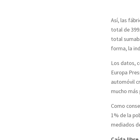
Así, las fábr
total de 399.
total sumab
forma, la in
Los datos, c
Europa Press
automóvil cr
mucho más p
Como consec
1% de la pob
mediados de 
Caída libre 