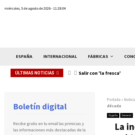
miércoles, 5 de agosto de 2026 - 11:28:04
ESPAÑA
INTERNACIONAL
FÁBRICAS
CONC
Salir con 'la fresca'
ÚLTIMAS NOTICIAS
Portada
»
Notici
Boletín digital
década
España
General
La i
Recibe gratis en tu email las primicias y
las informaciones más destacadas de la