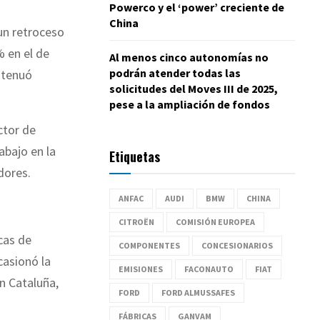
Powerco y el ‘power’ creciente de
China
 un retroceso
 en el de
Al menos cinco autonomías no
podrán atender todas las
 atenuó
solicitudes del Moves III de 2025,
pese a la ampliación de fondos
ctor de
abajo en la
Etiquetas
dores.
ANFAC
AUDI
BMW
CHINA
CITROËN
COMISIÓN EUROPEA
cas de
COMPONENTES
CONCESIONARIOS
casionó la
EMISIONES
FACONAUTO
FIAT
n Cataluña,
FORD
FORD ALMUSSAFES
FÁBRICAS
GANVAM