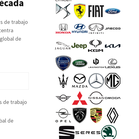
década
s de trabajo
centra
 global de
s de trabajo
bal de