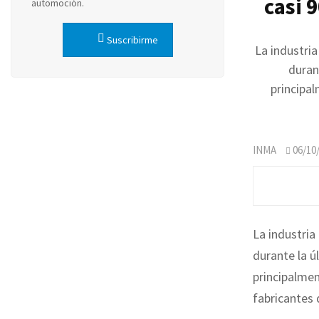
casi 
automoción.
Suscribirme
La industri
duran
principal
INMA
06/10
La industria
durante la ú
principalmen
fabricantes