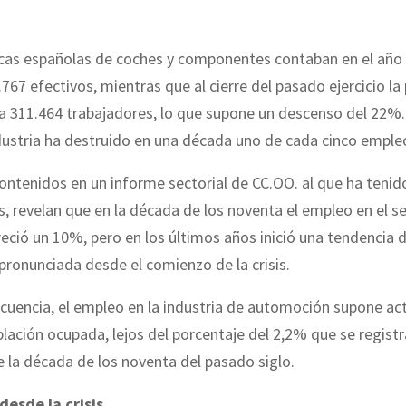
icas españ
olas de coches y componentes contaban en el año
767 efectivos, mientras que al cierre del pasado ejercicio la 
a 311.464 trabajadores, lo que supone un descenso del 22%.
dustria ha destruido en una década uno de cada cinco emple
ontenidos en un informe sectorial de CC.OO. al que ha teni
, revelan que en la década de los noventa el empleo en el se
eció un 10%, pero en los últimos años inició una tendencia
ronunciada desde el comienzo de la crisis.
uencia, el empleo en la industria de automoción supone ac
lación ocupada, lejos del porcentaje del 2,2% que se regist
la década de los noventa del pasado siglo.
desde la crisis