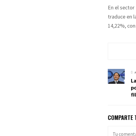
En el sector
traduce en l
14,22%, con 
La
po
fi
COMPARTE T