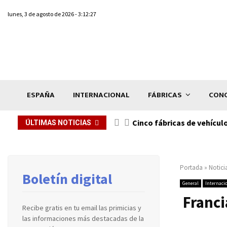
lunes, 3 de agosto de 2026 - 3:12:27
ESPAÑA
INTERNACIONAL
FÁBRICAS
CONC
n de...
Cinco fábricas de vehícul
ÚLTIMAS NOTICIAS
Portada
»
Notici
Boletín digital
General
Internaci
Franci
Recibe gratis en tu email las primicias y
las informaciones más destacadas de la