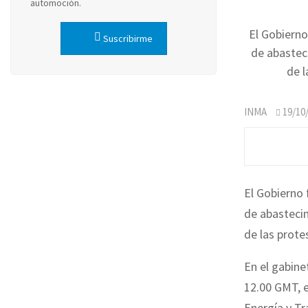
automoción.
El Gobierno
Suscribirme
de abastec
de l
INMA
19/10
El Gobierno 
de abasteci
de las prote
En el gabine
12.00 GMT, 
Energía y Tr