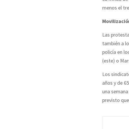
menos el tre
Movilizació
Las protest
también a l
policía en l
(este) o Mars
Los sindicat
años y de 65
una semana c
previsto que