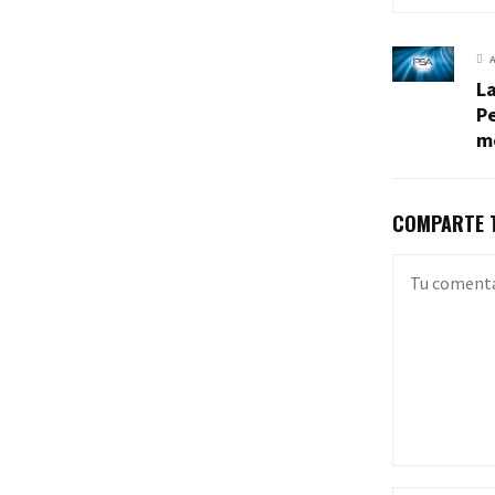
La
P
m
COMPARTE T