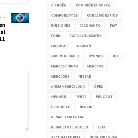
CITROËN
COMISIÓN EUROPEA
COMPONENTES
CONCESIONARIOS
O
 en
EMISIONES
FACONAUTO
FIAT
nal
FORD
FORD ALMUSSAFES
11
FÁBRICAS
GANVAM
GRUPO RENAULT
HYUNDAI
KIA
MARCAS CHINAS
MERCADO
MERCEDES
NISSAN
NISSAN BARCELONA
OPEL
OPINIÓN
PERTE
PEUGEOT
PRODUCTO
RENAULT
RENAULT PALENCIA
RENAULT VALLADOLID
SEAT
SEAT MARTORELL
SEGURIDAD VIAL