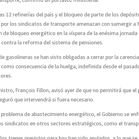
las 12 refinerías del país y el bloqueo de parte de los depósi
por los sindicatos de transporte amenazan con sumergir a 
n de bloqueo energético en la víspera de la enésima jornada
 contra la reforma del sistema de pensiones.
e gasolineras se han visto obligadas a cerrar por la carenci
 como consecuencia de la huelga, indefinida desde el pasad
tores.
nistro, François Fillon, avisó ayer de que no permitirá que el 
seguró que intervendrá si fuera necesario.
problema de abastecimiento energético, el Gobierno se enfr
os sindicatos en otros sectores estratégicos, como el transp
los trenes previstos para hoy han sido anulados, a lo que se