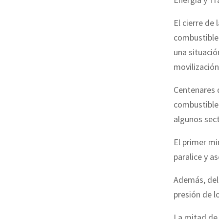
El cierre de 
combustible 
una situació
movilización
Centenares d
combustible
algunos sec
El primer mi
paralice y a
Además, del 
presión de l
La mitad de 