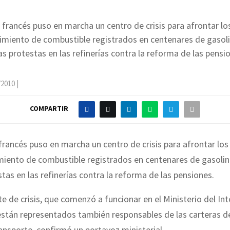
 francés puso en marcha un centro de crisis para afrontar l
imiento de combustible registrados en centenares de gasoli
as protestas en las refinerías contra la reforma de las pensi
/2010
|
COMPARTIR
francés puso en marcha un centro de crisis para afrontar lo
miento de combustible registrados en centenares de gasolin
stas en las refinerías contra la reforma de las pensiones.
te de crisis, que comenzó a funcionar en el Ministerio del Inte
están representados también responsables de las carteras 
ansporte, confirmó un portavoz ministerial.