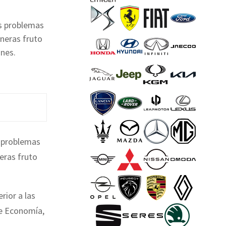
os problemas
neras fruto
ones.
s problemas
eras fruto
rior a las
de Economía,