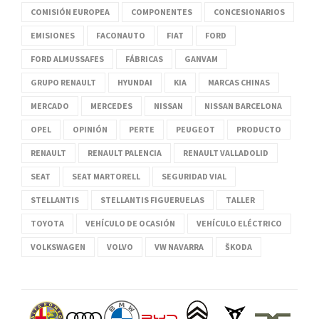
COMISIÓN EUROPEA
COMPONENTES
CONCESIONARIOS
EMISIONES
FACONAUTO
FIAT
FORD
FORD ALMUSSAFES
FÁBRICAS
GANVAM
GRUPO RENAULT
HYUNDAI
KIA
MARCAS CHINAS
MERCADO
MERCEDES
NISSAN
NISSAN BARCELONA
OPEL
OPINIÓN
PERTE
PEUGEOT
PRODUCTO
RENAULT
RENAULT PALENCIA
RENAULT VALLADOLID
SEAT
SEAT MARTORELL
SEGURIDAD VIAL
STELLANTIS
STELLANTIS FIGUERUELAS
TALLER
TOYOTA
VEHÍCULO DE OCASIÓN
VEHÍCULO ELÉCTRICO
VOLKSWAGEN
VOLVO
VW NAVARRA
ŠKODA