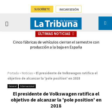
SUSCRÍBETE
INICIAR SESIÓN
PRIMARY
ÚLTIMAS NOTICIAS
MENU
 las
Cinco fábricas de vehículos cierran el semestre con
G
ión
producción a la baja en España
Portada
»
Noticias
»
El presidente de Volkswagen ratifica el
objetivo de alcanzar la 'pole position' en 2018
General
Internacional
El presidente de Volkswagen ratifica el
objetivo de alcanzar la 'pole position' en
2018